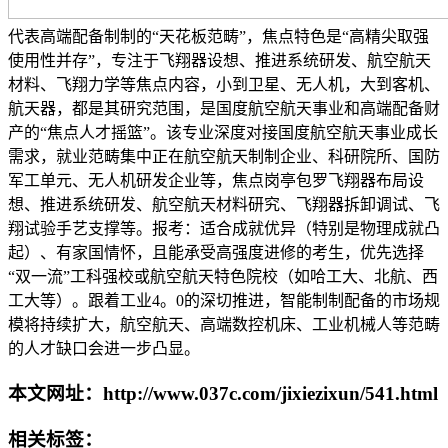
代表高端配备制制的“天花板范畴”，焦点特色是“高精尖取强
使用性并存”，专注于飞翔器设想、推进系统研发、航空航天
材料、飞翔力学等焦点内容，小到卫星、无人机，大到客机、
航天器，都是其研究范围，是国度航空航天事业和高端配备财
产的“焦点人才摇篮”。该专业深度对接国度航空航天事业成长
需求，就业范畴集中正在航空航天制制企业、科研院所、国防
军工单元、无人机研发企业等，焦点岗亭包罗飞翔器布局设
想、推进系统研发、航空航天材料研究、飞翔器拆卸调试、飞
翔试验手艺支撑等。报考：适合成就优异（特别是物理成就凸
起）、有家国情怀，且能承受高强度进修的考生，优先选择
“双一流”工科强校或航空航天特色院校（如哈工大、北航、西
工大等）。跟着工业4。0的深切推进，智能制制配备的市场规
模将持续扩大，航空航天、高端数控机床、工业机械人等范畴
的人才缺口会进一步凸显。
本文网址：http://www.037c.com/jixiezixun/541.html
相关标签：