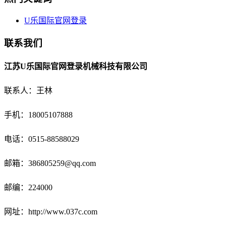
U乐国际官网登录
联系我们
江苏U乐国际官网登录机械科技有限公司
联系人：王林
手机：18005107888
电话：
0515-88588029
邮箱：
386805259@qq.com
邮编：224000
网址：http://www.037c.com