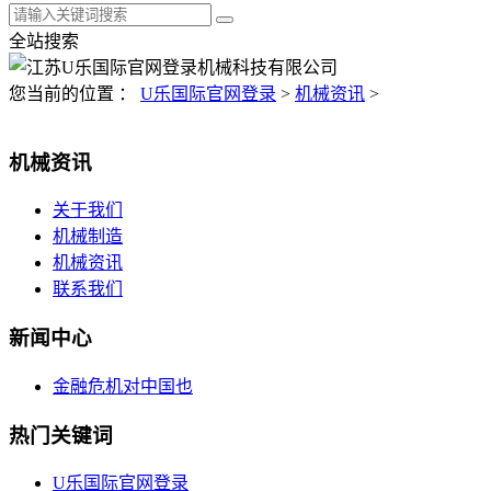
全站搜索
您当前的位置 ：
U乐国际官网登录
>
机械资讯
>
机械资讯
关于我们
机械制造
机械资讯
联系我们
新闻中心
金融危机对中国也
热门关键词
U乐国际官网登录