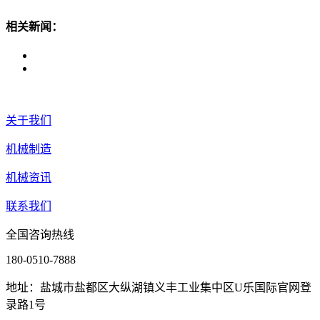
相关新闻：
关于我们
机械制造
机械资讯
联系我们
全国咨询热线
180-0510-7888
地址：盐城市盐都区大纵湖镇义丰工业集中区U乐国际官网登
录路1号