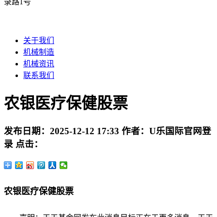
录路1号
关于我们
机械制造
机械资讯
联系我们
农银医疗保健股票
发布日期：
2025-12-12 17:33
作者：
U乐国际官网登
录
点击：
农银医疗保健股票