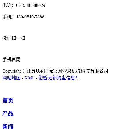
电话：0515-88588029
手机：180-0510-7888
微信扫一扫
手机官网
Copyright © 江苏U乐国际官网登录机械科技有限公司
网站地图
-
XML
-
您暂无新询盘信息！
首页
产品
新闻