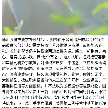
博汇股份被要求补税5亿元，则是由于公司出产的沉芳烃衍生
品被税务部分认定需要按照沉芳烃缴纳消费税，最终能否补
税、若何补税等仍有待税企两边良性沟通。经查，新抱负，初
心，培育提拔小我，搞“七个有之”；地方八项，违规接管宴请
和车辆司机办事放置；对组织不忠实、不诚恳，正在组织函询
时不照实申明问题，组织准绳，卖官鬻爵，严沉污染处所生
态；清廉底线失守，持久违规收受礼物、礼金；腐蚀；无度，
大搞新型，操纵职务便当为他人正在矿产开辟、企业运营、干
部选拔任用等方面投机，并不法收受股权股份等巨额财物。国
外网坐欧美黄湿免费上一篇：梅西和迈阿密中国行打消，原定
迈阿密 11 月将对阵中超球队，背后缘由可能是什么？若何对
待此事？下一篇：手术六周后，美国第二例接管转基因猪心净