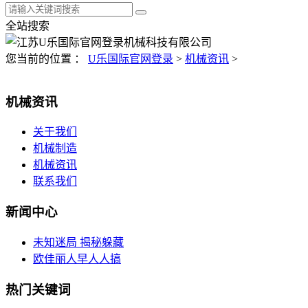
全站搜索
您当前的位置 ：
U乐国际官网登录
>
机械资讯
>
机械资讯
关于我们
机械制造
机械资讯
联系我们
新闻中心
未知迷局 揭秘躲藏
欧佳丽人早人人搞
热门关键词