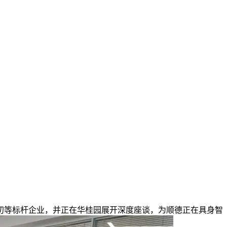
初等标杆企业，并正在华桂园展开深度座谈，为顺德正在具身智