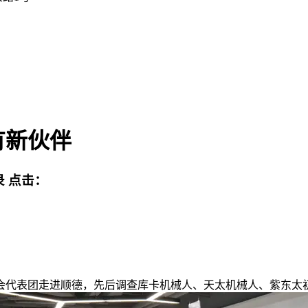
有新伙伴
录
点击：
会代表团走进顺德，先后调查库卡机械人、天太机械人、紫东太