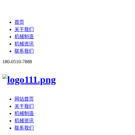
首页
关于我们
机械制造
机械资讯
联系我们
180-0510-7888
网站首页
关于我们
机械制造
机械资讯
联系我们