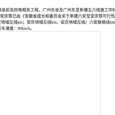
铁坐前及四电相关工程、广州东坐及广州东至新塘五六线施工中
安至安庆铁已由《安徽省成长和委员会关于新建六安至安庆铁可行性
安地域左线km；安庆地域左线km，安庆地域左线）六安联络线
速度：80km/h。