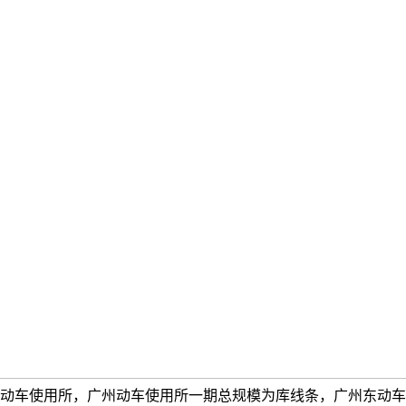
座动车使用所，广州动车使用所一期总规模为库线条，广州东动