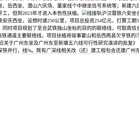
坐、岳西坐、潜山六庆场、童家线个中继坐信号系统等；新建六
开工，但到2023年才进入本色性扶植。
线接轨沪汉蓉铁六安坐
安庆西坐，设想时速250公里，项目总投资254亿元，打算工
。同时项目规划了至合武铁独山坐标的目的的联络线，可取南信
港高铁通道主要联络线，项目扶植将竣事霍山和岳西两县欠亨铁的
关于广州东坐及广州东至新塘五六线可行性研究演讲的批复》（铁发
深铁并行，线%。既有广深线相关改（还）建工程包含还建广州