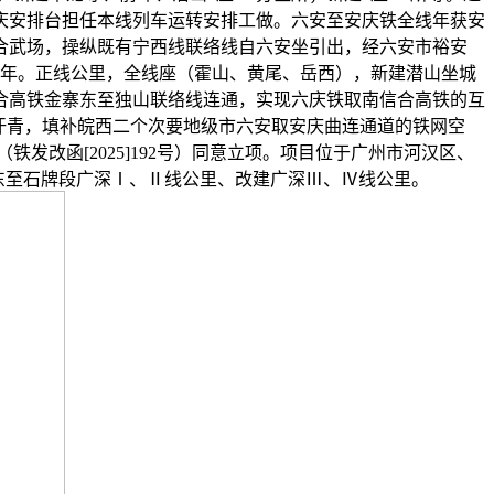
庆安排台担任本线列车运转安排工做。六安至安庆铁全线年获安
合武场，操纵既有宁西线联络线自六安坐引出，经六安市裕安
期5年。正线公里，全线座（霍山、黄尾、岳西），新建潜山坐城
合高铁金寨东至独山联络线连通，实现六庆铁取南信合高铁的互
汗青，填补皖西二个次要地级市六安取安庆曲连通道的铁网空
改函[2025]192号）同意立项。项目位于广州市河汉区、
东至石牌段广深Ⅰ、Ⅱ线公里、改建广深Ⅲ、Ⅳ线公里。