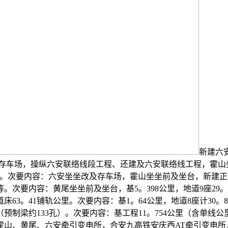
新建六
坐改及存车场，操纵六安联络线段工程、还建及六安联络线工程，霍
先行工程）。次要内容：六安坐坐改及存车场，霍山坐坐前及坐台，
次要内容：黄尾坐坐前及坐台，基5。398公里，地道9座29
道床63。41铺轨公里。次要内容：基1。64公里，地道8座计30
1处（预制梁约133孔）。次要内容：基工程11。754公里（含
山、黄尾、六安牵引变电所，合安九高铁安庆西AT牵引变电所，