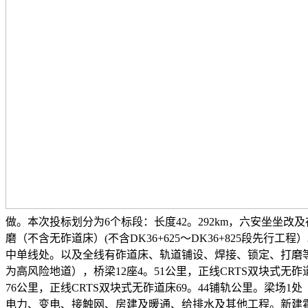
做。本次投标划分为6个标段：长度42。292km，六安坐
磨（不含无砟道床）(不含DK36+625～DK36+825段
中单线处。以及全线有砟道床、轨道铺设、焊接、锁定、打磨等。
为高风险地道），桥梁12座4。51公里，正线CRTS双块式无砟
76公里，正线CRTS双块式无砟道床69。44铺轨公里。梁场
电力、变电、接触网、房建及暖通、给排水及其他工程。新建霍