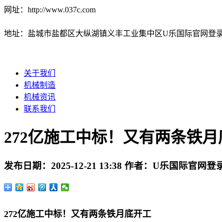
网址：http://www.037c.com
地址：盐城市盐都区大纵湖镇义丰工业集中区U乐国际官网登录
关于我们
机械制造
机械资讯
联系我们
272亿施工中标！又有两条铁月
发布日期：
2025-12-21 13:38
作者：
U乐国际官网登
272亿施工中标！又有两条铁月底开工