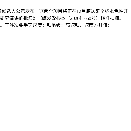
标候选人公示发布。这两个项目将正在12月底送来全线本色性开
研究演讲的批复》（皖发改根本〔2020〕660号）核准扶植。
km。正线次要手艺尺度：铁品级：高速铁，速度方针值：