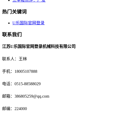
三季报点评：广发
热门关键词
U乐国际官网登录
联系我们
江苏U乐国际官网登录机械科技有限公司
联系人：王林
手机：18005107888
电话：
0515-88588029
邮箱：
386805259@qq.com
邮编：224000