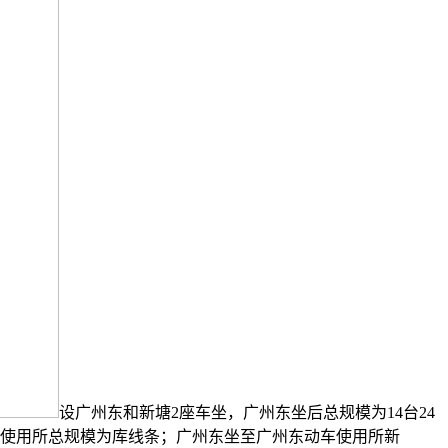
设广州东和新塘2座车坐，广州东坐后总规模为14台24
车使用所总规模为库线条；广州东坐至广州东动车使用所新