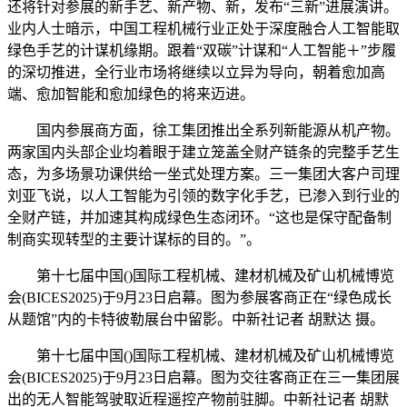
还将针对参展的新手艺、新产物、新，发布“三新”进展演讲。
业内人士暗示，中国工程机械行业正处于深度融合人工智能取
绿色手艺的计谋机缘期。跟着“双碳”计谋和“人工智能＋”步履
的深切推进，全行业市场将继续以立异为导向，朝着愈加高
端、愈加智能和愈加绿色的将来迈进。
国内参展商方面，徐工集团推出全系列新能源从机产物。
两家国内头部企业均着眼于建立笼盖全财产链条的完整手艺生
态，为多场景功课供给一坐式处理方案。三一集团大客户司理
刘亚飞说，以人工智能为引领的数字化手艺，已渗入到行业的
全财产链，并加速其构成绿色生态闭环。“这也是保守配备制
制商实现转型的主要计谋标的目的。”。
第十七届中国()国际工程机械、建材机械及矿山机械博览
会(BICES2025)于9月23日启幕。图为参展客商正在“绿色成长
从题馆”内的卡特彼勒展台中留影。中新社记者 胡默达 摄。
第十七届中国()国际工程机械、建材机械及矿山机械博览
会(BICES2025)于9月23日启幕。图为交往客商正在三一集团展
出的无人智能驾驶取近程遥控产物前驻脚。中新社记者 胡默