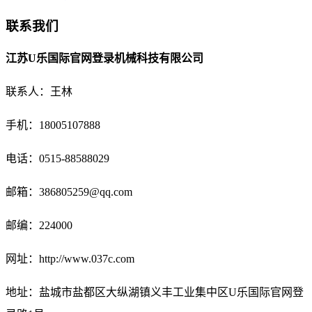
联系我们
江苏U乐国际官网登录机械科技有限公司
联系人：王林
手机：18005107888
电话：
0515-88588029
邮箱：
386805259@qq.com
邮编：224000
网址：http://www.037c.com
地址：盐城市盐都区大纵湖镇义丰工业集中区U乐国际官网登