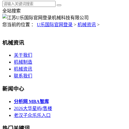
全站搜索
您当前的位置 ：
U乐国际官网登录
>
机械资讯
>
机械资讯
关于我们
机械制造
机械资讯
联系我们
新闻中心
分析网 MBA智库
2026大华星屿(售楼
老汉子众乐乐入口
热门关键词