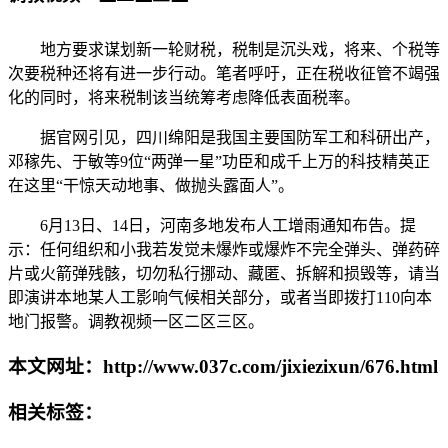
地方要求谋划新一轮财税，税制是沉头戏，将来、个税等
次要税种还将有进一步行动。笔者呼吁，正在税收征管不竭强
化的同时，将来税制该当统筹考虑降低表面税率。
据官网引见，四川绵阳是我国主要国防军工和科研出产，
邓稼先、于敏等9位“两弹一星”功臣和成千上万的科技精英正
在这里“干惊天动地事、做抛头露面人”。
6月13日、14日，河南多地发布人工增雨通知布告。提
示：任何组织和小我若发觉未爆炸或爆炸不完全弹头、弹药碎
片或火箭弹残骸，切勿私行挪动、藏匿、拆解和损毁等，请当
即演讲本地某人工影响气候相关部分，或者当即拨打110向本
地门报警。调教视频一区二区三区。
本文网址：http://www.037c.com/jixiezixun/676.html
相关标签：