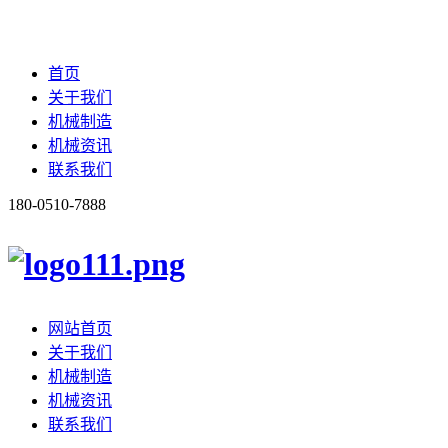
首页
关于我们
机械制造
机械资讯
联系我们
180-0510-7888
网站首页
关于我们
机械制造
机械资讯
联系我们