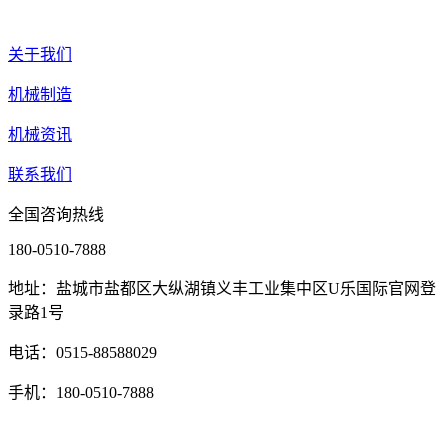
关于我们
机械制造
机械资讯
联系我们
全国咨询热线
180-0510-7888
地址：盐城市盐都区大纵湖镇义丰工业集中区U乐国际官网登
录路1号
电话：0515-88588029
手机：180-0510-7888