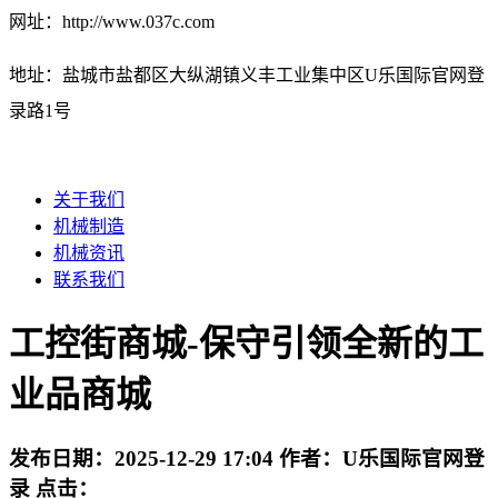
网址：http://www.037c.com
地址：盐城市盐都区大纵湖镇义丰工业集中区U乐国际官网登
录路1号
关于我们
机械制造
机械资讯
联系我们
工控街商城-保守引领全新的工
业品商城
发布日期：
2025-12-29 17:04
作者：
U乐国际官网登
录
点击：