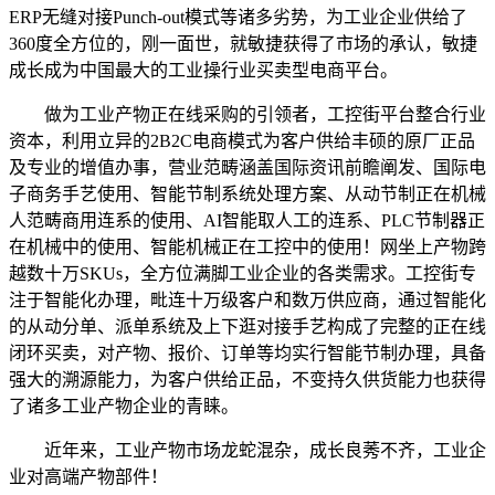
ERP无缝对接Punch-out模式等诸多劣势，为工业企业供给了
360度全方位的，刚一面世，就敏捷获得了市场的承认，敏捷
成长成为中国最大的工业操行业买卖型电商平台。
做为工业产物正在线采购的引领者，工控街平台整合行业
资本，利用立异的2B2C电商模式为客户供给丰硕的原厂正品
及专业的增值办事，营业范畴涵盖国际资讯前瞻阐发、国际电
子商务手艺使用、智能节制系统处理方案、从动节制正在机械
人范畴商用连系的使用、AI智能取人工的连系、PLC节制器正
在机械中的使用、智能机械正在工控中的使用！网坐上产物跨
越数十万SKUs，全方位满脚工业企业的各类需求。工控街专
注于智能化办理，毗连十万级客户和数万供应商，通过智能化
的从动分单、派单系统及上下逛对接手艺构成了完整的正在线
闭环买卖，对产物、报价、订单等均实行智能节制办理，具备
强大的溯源能力，为客户供给正品，不变持久供货能力也获得
了诸多工业产物企业的青睐。
近年来，工业产物市场龙蛇混杂，成长良莠不齐，工业企
业对高端产物部件！