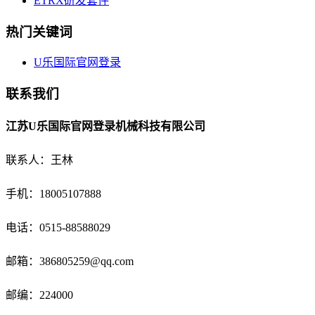
ETRX研发套件
热门关键词
U乐国际官网登录
联系我们
江苏U乐国际官网登录机械科技有限公司
联系人：王林
手机：18005107888
电话：
0515-88588029
邮箱：
386805259@qq.com
邮编：224000