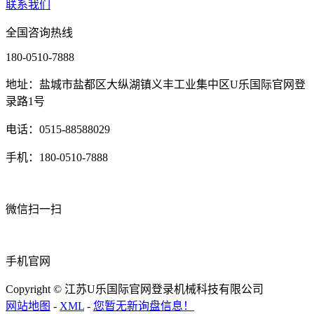
联系我们
全国咨询热线
180-0510-7888
地址：盐城市盐都区大纵湖镇义丰工业集中区U乐国际官网登
录路1号
电话：0515-88588029
手机：180-0510-7888
微信扫一扫
手机官网
Copyright © 江苏U乐国际官网登录机械科技有限公司
网站地图
-
XML
-
您暂无新询盘信息！