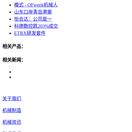
模式 - OFweek机械人
山东口岸青岛港第
怡合达：公司是一
科德数控跌203%成交
ETRX研发套件
相关产品：
相关新闻：
关于我们
机械制造
机械资讯