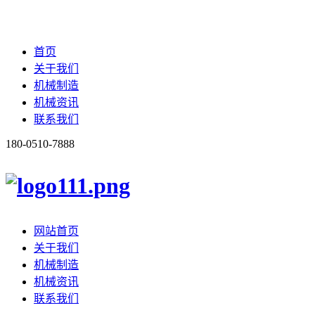
首页
关于我们
机械制造
机械资讯
联系我们
180-0510-7888
网站首页
关于我们
机械制造
机械资讯
联系我们