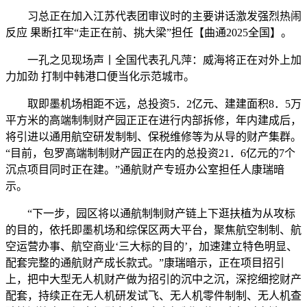
习总正在加入江苏代表团审议时的主要讲话激发强烈热闹
反应 果断扛牢“走正在前、挑大梁”担任【曲通2025全国】。
一孔之见现场声丨全国代表孔凡萍：威海将正在对外上加
力加劲 打制中韩港口便当化示范城市。
取即墨机场相距不远，总投资5．2亿元、建建面积8．5万
平方米的高端制制财产园正正在进行内部拆修，年内建成后，
将引进以通用航空研发制制、保税维修等为从导的财产集群。
“目前，包罗高端制制财产园正在内的总投资21．6亿元的7个
沉点项目同时正在建。”通航财产专班办公室担任人康瑞暗
示。
“下一步，园区将以通航制制财产链上下逛扶植为从攻标
的目的，依托即墨机场和综保区两大平台，聚焦航空制制、航
空运营办事、航空商业‘三大标的目的’，加速建立特色明显、
配套完整的通航财产成长款式。”康瑞暗示，正在项目招引
上，把中大型无人机财产做为招引的沉中之沉，深挖细挖财产
配套，持续正在无人机研发试飞、无人机零件制制、无人机查