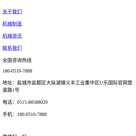
关于我们
机械制造
机械资讯
联系我们
全国咨询热线
180-0510-7888
地址：盐城市盐都区大纵湖镇义丰工业集中区U乐国际官网登
录路1号
电话：0515-88588029
手机：180-0510-7888