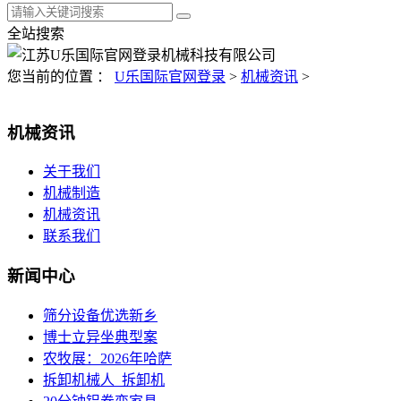
全站搜索
您当前的位置 ：
U乐国际官网登录
>
机械资讯
>
机械资讯
关于我们
机械制造
机械资讯
联系我们
新闻中心
筛分设备优选新乡
博士立异坐典型案
农牧展：2026年哈萨
拆卸机械人_拆卸机