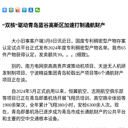
“双核”驱动青岛蓝谷高新区加速打制通航财产
大小旧事客户端3月8日讯近日，国度专利稠密型产物存案
认定试点平台正式发布2024年度专利稠密型产物名单。我市65
件产物获得认定，发卖额共39。。。[细致]。
别的，南方电网崇高高贵声速策动机项目、天途无人机研
发制制项目、宁波精益集团青岛轮毂出产项目等6个通航财产
项目正在谈。
自2024年5月正式启用以来，恒翼航空、志刚航空俱乐部
等项目已正在青岛即墨机场开展飞翔员培训、高空跳伞体验等
1900余架次，全年累计飞翔380小时，安检6300余人次。现
在，青岛即墨机场已逐步成为青岛市成长通航财产的公共平台
和主要的空中交通根本设备。