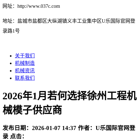
网址：http://www.037c.com
地址：盐城市盐都区大纵湖镇义丰工业集中区U乐国际官网登
录路1号
关于我们
机械制造
机械资讯
联系我们
2026年1月若何选择徐州工程机
械模子供应商
发布日期：
2026-01-07 14:37
作者：
U乐国际官网登
录
点击：