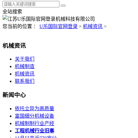
全站搜索
您当前的位置 ：
U乐国际官网登录
>
机械资讯
>
机械资讯
关于我们
机械制造
机械资讯
联系我们
新闻中心
依托立异为高质量
富国细分机械设备
机械制制行业产经
工程机械行业旧事