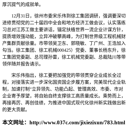
厚沉提气的成就单。
12月31日，徐州市委宋乐伟到徐工集团调研，强调要深切
进修贯彻党的二十届四中全会和地方经济工做会议，认实落练
习总对江苏工做主要讲话，锚定扶植世界一流企业计谋方针，
提质增效强动能，立异冲破攀高峰，为打制世界级工程机械财
产集群贡献徐量。市带领吴卫东、郭晓敏、丁广州、王浩加入
勾当。徐工集团、徐工机械000425）党委、董事长杨东升，徐
工集团党委副、总司理孙雷，徐工机械党委副、总裁陆川等带
领伴随并报告请示。
宋乐伟指出，徐工要把加强党的带领贯穿企业成长全过
程，对接落实进一步深化国资国企步履方案，完美现代企业轨
制，加速打制“立异领先、功能凸起、管理高效、市委、市对
企业寄予厚望，将自始自终支撑徐工高质量成长。乘势而上，
再接再厉、再创佳绩，为推进中国式现代化徐州新实践做出新
的更大贡献。
本文网址：http://www.037c.com/jixiezixun/783.html