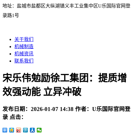
地址：盐城市盐都区大纵湖镇义丰工业集中区U乐国际官网登
录路1号
关于我们
机械制造
机械资讯
联系我们
宋乐伟勉励徐工集团：提质增
效强动能 立异冲破
发布日期：
2026-01-07 14:38
作者：
U乐国际官网登
录
点击：