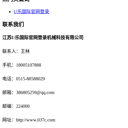
U乐国际官网登录
联系我们
江苏U乐国际官网登录机械科技有限公司
联系人：王林
手机：18005107888
电话：
0515-88588029
邮箱：
386805259@qq.com
邮编：224000
网址：http://www.037c.com