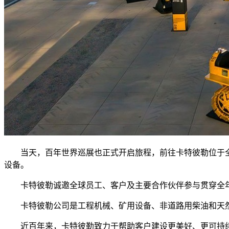
当天，百年世界巡展也正式开启旅程，前往卡特彼勒位于全球各
设备。
卡特彼勒诚邀全球员工、客户及主要合作伙伴参与贯穿全年的1
卡特彼勒公司是工程机械、矿用设备、非道路用柴油和天然气发
近百年来，卡特彼勒致力于帮助客户建设更美好、更可持续