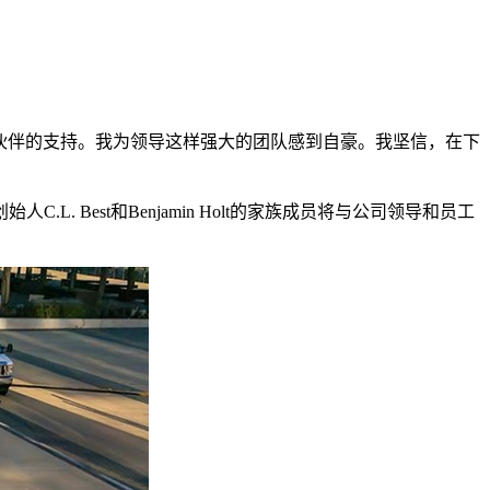
伙伴的支持。我为领导这样强大的团队感到自豪。我坚信，在下
est和Benjamin Holt的家族成员将与公司领导和员工