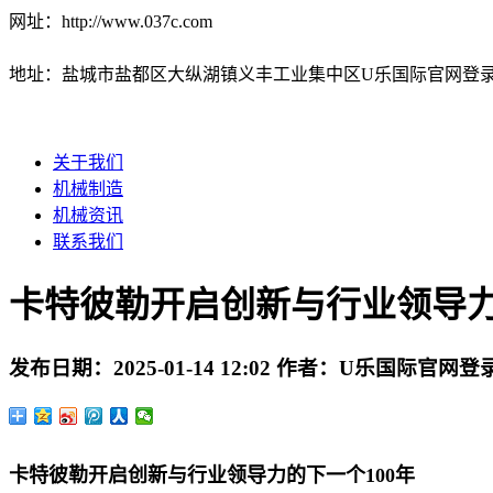
网址：http://www.037c.com
地址：盐城市盐都区大纵湖镇义丰工业集中区U乐国际官网登录
关于我们
机械制造
机械资讯
联系我们
卡特彼勒开启创新与行业领导力
发布日期：
2025-01-14 12:02
作者：
U乐国际官网登
卡特彼勒开启创新与行业领导力的下一个100年