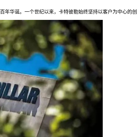
百年华诞。一个世纪以来，卡特彼勒始终坚持以客户为中心的创