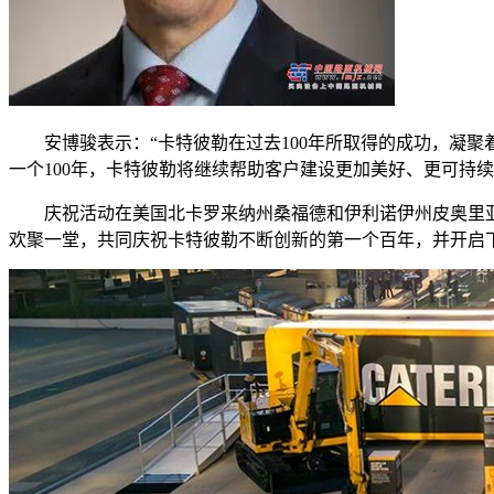
安博骏表示：“卡特彼勒在过去100年所取得的成功，凝聚
一个100年，卡特彼勒将继续帮助客户建设更加美好、更可持续
庆祝活动在美国北卡罗来纳州桑福德和伊利诺伊州皮奥里亚举行。在
欢聚一堂，共同庆祝卡特彼勒不断创新的第一个百年，并开启