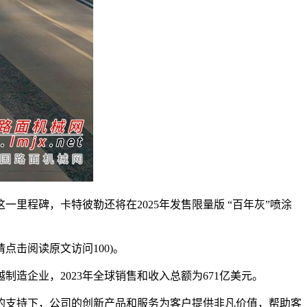
程碑，卡特彼勒还将在2025年发售限量版 “百年灰”喷涂
击阅读原文访问100)。
企业，2023年全球销售和收入总额为671亿美元。
支持下，公司的创新产品和服务为客户提供非凡价值，帮助客