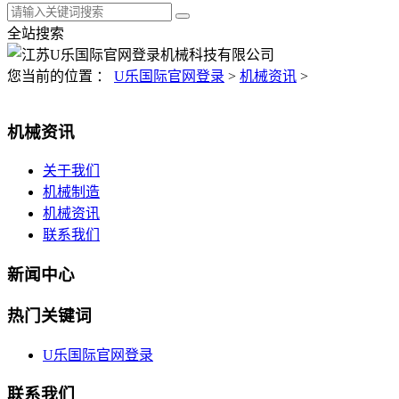
全站搜索
您当前的位置 ：
U乐国际官网登录
>
机械资讯
>
机械资讯
关于我们
机械制造
机械资讯
联系我们
新闻中心
热门关键词
U乐国际官网登录
联系我们