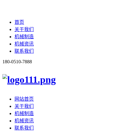
首页
关于我们
机械制造
机械资讯
联系我们
180-0510-7888
网站首页
关于我们
机械制造
机械资讯
联系我们