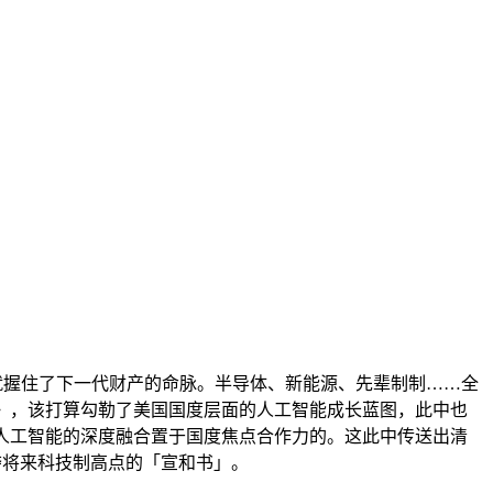
就握住了下一代财产的命脉。半导体、新能源、先辈制制……全
》，该打算勾勒了美国国度层面的人工智能成长蓝图，此中也
人工智能的深度融合置于国度焦点合作力的。这此中传送出清
夺将来科技制高点的「宣和书」。