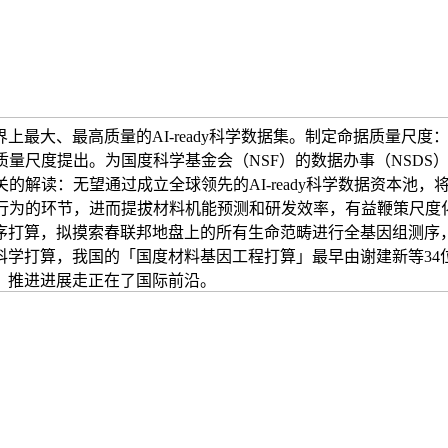
最大、最高质量的AI-ready科学数据集。制定命据质量尺度
质量尺度提出。为国度科学基金会（NSF）的数据办事（NSD
的解读：无望通过成立全球领先的AI-ready科学数据资本池
行为的环节，进而提拔材料机能预测和研发效率，有益鞭策尺度
序打算，拟摸索春联邦地盘上的所有生命范畴进行全基因组测序
学打算，我国的「国度材料基因工程打算」最早由谢建新等34位
命，推进进展走正在了国际前沿。