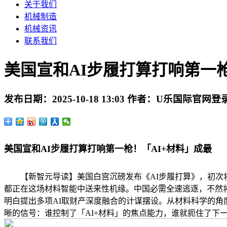
关于我们
机械制造
机械资讯
联系我们
美国宣和AI步履打算打响第一枪
发布日期：
2025-10-18 13:03
作者：
U乐国际官网登
美国宣和AI步履打算打响第一枪！「AI+材料」成最
【新智元导读】美国白宫沉磅发布《AI步履打算》，初次将
都正在这场材料智能中送来性机缘。中国必需全速逃逐，不然
明白提出多项AI取财产深度融合的计谋摆设。从材料科学的
晰的信号：谁控制了「AI+材料」的焦点能力，谁就扼住了下