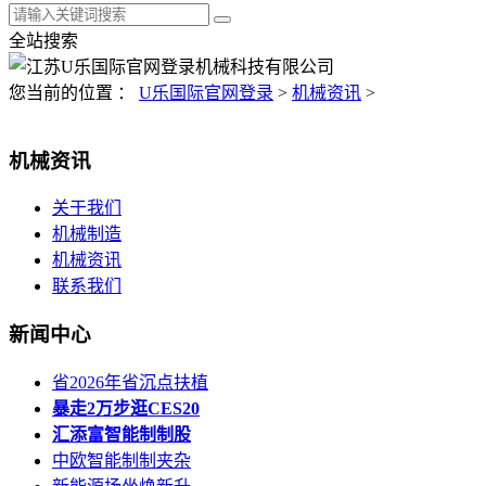
全站搜索
您当前的位置 ：
U乐国际官网登录
>
机械资讯
>
机械资讯
关于我们
机械制造
机械资讯
联系我们
新闻中心
省2026年省沉点扶植
暴走2万步逛CES20
汇添富智能制制股
中欧智能制制夹杂