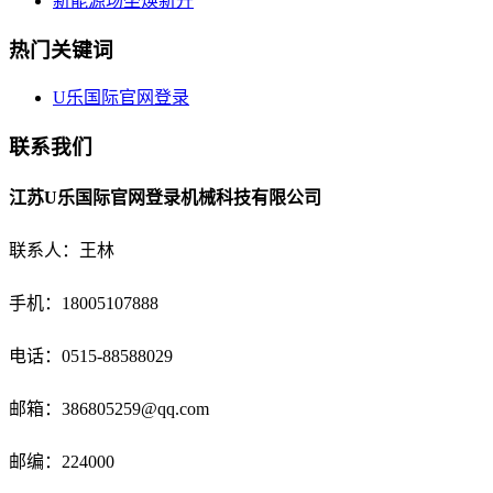
新能源场坐焕新升
热门关键词
U乐国际官网登录
联系我们
江苏U乐国际官网登录机械科技有限公司
联系人：王林
手机：18005107888
电话：
0515-88588029
邮箱：
386805259@qq.com
邮编：224000