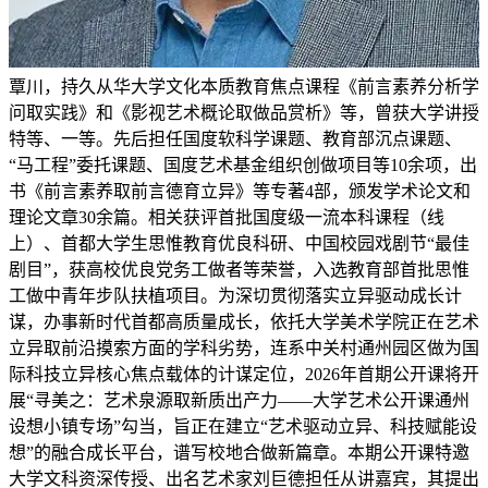
覃川，持久从华大学文化本质教育焦点课程《前言素养分析学
问取实践》和《影视艺术概论取做品赏析》等，曾获大学讲授
特等、一等。先后担任国度软科学课题、教育部沉点课题、
“马工程”委托课题、国度艺术基金组织创做项目等10余项，出
书《前言素养取前言德育立异》等专著4部，颁发学术论文和
理论文章30余篇。相关获评首批国度级一流本科课程（线
上）、首都大学生思惟教育优良科研、中国校园戏剧节“最佳
剧目”，获高校优良党务工做者等荣誉，入选教育部首批思惟
工做中青年步队扶植项目。为深切贯彻落实立异驱动成长计
谋，办事新时代首都高质量成长，依托大学美术学院正在艺术
立异取前沿摸索方面的学科劣势，连系中关村通州园区做为国
际科技立异核心焦点载体的计谋定位，2026年首期公开课将开
展“寻美之：艺术泉源取新质出产力——大学艺术公开课通州
设想小镇专场”勾当，旨正在建立“艺术驱动立异、科技赋能设
想”的融合成长平台，谱写校地合做新篇章。本期公开课特邀
大学文科资深传授、出名艺术家刘巨德担任从讲嘉宾，其提出