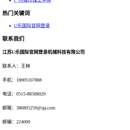
广州城市理工学院
热门关键词
U乐国际官网登录
联系我们
江苏U乐国际官网登录机械科技有限公司
联系人：王林
手机：18005107888
电话：
0515-88588029
邮箱：
386805259@qq.com
邮编：224000