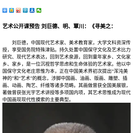
艺术公开课预告 刘巨德、明、覃川：《寻美之：
刘巨德，中国现代艺术家、美术教育家，大学文科资深传
授，享受国务院特殊津贴。持久处置中国保守文化及艺术比力
研究、现代艺术表达，回到艺术泉源，回到童年家乡、文化家
乡、家乡，是一位沉视哲学思虑和生命体验的艺术家。他以中
国保守文化老庄思惟为本，正在中国美术界初次提出“浑沌美
神的”和“艺术”的概念，涉脚中国画、油画、版画、雕塑、插
画、动画、陶艺、纤维等诸多范畴。其画做曾获全国美展银，
著做曾获张光宇艺术讲授等多项国内项，其艺术思惟成为现代
中国画现现代性摸索的主要典型。