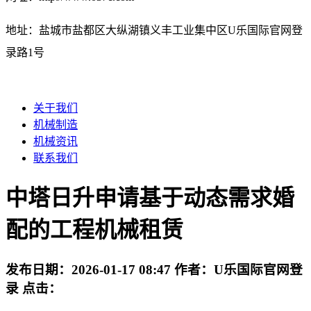
地址：盐城市盐都区大纵湖镇义丰工业集中区U乐国际官网登
录路1号
关于我们
机械制造
机械资讯
联系我们
中塔日升申请基于动态需求婚
配的工程机械租赁
发布日期：
2026-01-17 08:47
作者：
U乐国际官网登
录
点击：