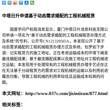
中塔日升申请基于动态需求婚配的工程机械租赁
国度学问产权局消息显示，厦门中塔日升消息科技无限公
司申请一项名为“基于动态需求婚配的工程机械租赁办理方式
及系统”的专利，公开号CN121329565A，本发现公开了基于
动态需求婚配的工程机械租赁办理方式及系统，包罗如下步
调：记实租赁方的施工地址，正在考虑运输成本的环境下阐发
最佳婚配成果；基于最佳婚配成果以及施工地址对工程机械进
交运输；本发现用于处理现有的工程机械租赁办理手艺还存正
在无法基于分歧租赁方的需求对工程机械的运输以及利用前进
履态均衡，导致工程机械的利用率较低且运输成本较高的问
题。
本文网址：http://www.037c.com/jixiezixun/877.html
相关标签：