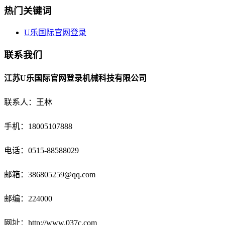
热门关键词
U乐国际官网登录
联系我们
江苏U乐国际官网登录机械科技有限公司
联系人：王林
手机：18005107888
电话：
0515-88588029
邮箱：
386805259@qq.com
邮编：224000
网址：http://www.037c.com