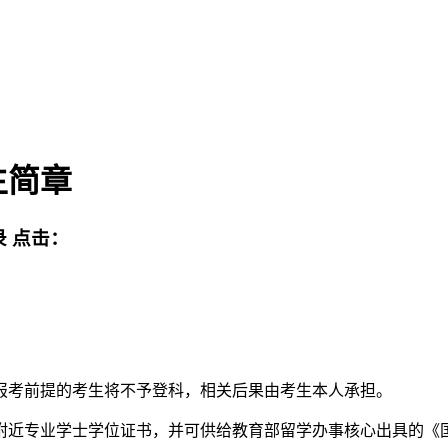
生简章
录
点击：
考前提的考生将不予登科，相关后果由考生本人承担。
或附近专业学士学位证书，并可供给教育部留学办事核心出具的《