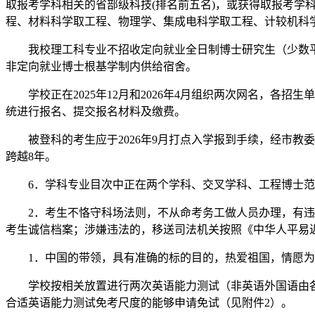
取报考学科相关的省部级科技(排名前五名)，或获得取报考学
程、材料科学取工程、物理学、集成电科学取工程、计较机科
我校理工科专业不招收定向就业全日制博士研究生（少数平
非定向就业博士根基学制内供给宿舍。
学校正在2025年12月和2026年4月组织两次网名，各
统进行报名、提交报名材料及缴费。
被登科的考生应于2026年9月打点入学报到手续，经市教委
跨越8年。
6．学科专业目次中正在两个学科、交叉学科、工程博士范
2．考生不恪守科场法则，不从命考务工做人员办理，有违纪
考生诚信档案；涉嫌违法的，移送司法机关按照《中华人平易
1．中国的带领，具有准确的标的目的，热爱祖国，情愿为
学校按相关放置进行两次英语能力测试（非英语外国语由各
合适英语能力测试免考尺度的能够申请免试（见附件2）。