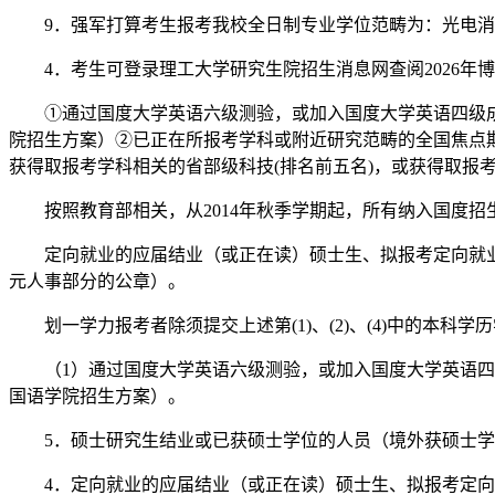
9．强军打算考生报考我校全日制专业学位范畴为：光电消息工程（0
4．考生可登录理工大学研究生院招生消息网查阅2026年
①通过国度大学英语六级测验，或加入国度大学英语四级成就不
院招生方案）②已正在所报考学科或附近研究范畴的全国焦点
获得取报考学科相关的省部级科技(排名前五名)，或获得取报考
按照教育部相关，从2014年秋季学期起，所有纳入国度招
定向就业的应届结业（或正在读）硕士生、拟报考定向就业
元人事部分的公章）。
划一学力报考者除须提交上述第(1)、(2)、(4)中的本科学历学位
（1）通过国度大学英语六级测验，或加入国度大学英语四级成
国语学院招生方案）。
5．硕士研究生结业或已获硕士学位的人员（境外获硕士学
4．定向就业的应届结业（或正在读）硕士生、拟报考定向