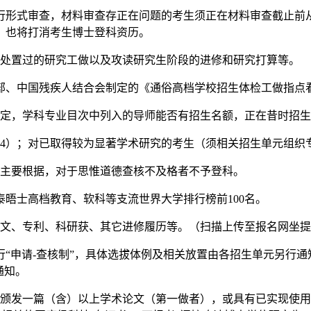
形式审查，材料审查存正在问题的考生须正在材料审查截止前从
，也将打消考生博士登科资历。
、处置过的研究工做以及攻读研究生阶段的进修和研究打算等。
、中国残疾人结合会制定的《通俗高档学校招生体检工做指点
定，学科专业目次中列入的导师能否有招生名额，正在昔时招生
4）；对已取得较为显著学术研究的考生（须相关招生单元组织专家
主要根据，对于思惟道德查核不及格者不予登科。
泰晤士高档教育、软科等支流世界大学排行榜前100名。
文、专利、科研获、其它进修履历等。（扫描上传至报名网坐提
“申请-查核制”，具体选拔体例及相关放置由各招生单元另行通知
通知。
发一篇（含）以上学术论文（第一做者），或具有已实现使用