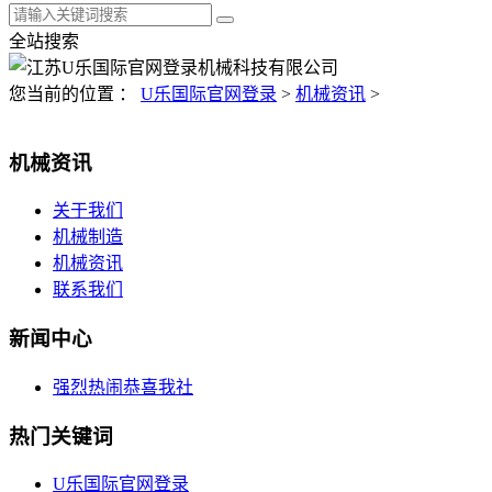
全站搜索
您当前的位置 ：
U乐国际官网登录
>
机械资讯
>
机械资讯
关于我们
机械制造
机械资讯
联系我们
新闻中心
强烈热闹恭喜我社
热门关键词
U乐国际官网登录