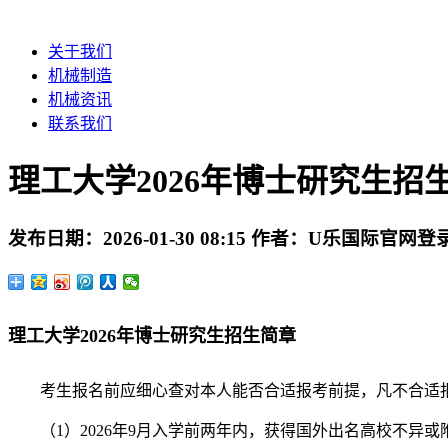
关于我们
机械制造
机械资讯
联系我们
理工大学2026年博士研究生招
发布日期：
2026-01-30 08:15
作者：
U乐国际官网登
理工大学2026年博士研究生招生简章
考生报名前应细心查对本人能否合适报考前提，凡不合适报
（1）2026年9月入学前两年内，获得国外出名高校不异