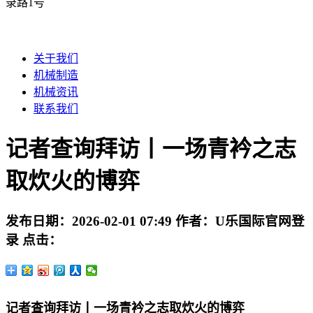
录路1号
关于我们
机械制造
机械资讯
联系我们
记者查询拜访丨一场青衿之志
取炊火的博弈
发布日期：
2026-02-01 07:49
作者：
U乐国际官网登
录
点击：
记者查询拜访丨一场青衿之志取炊火的博弈