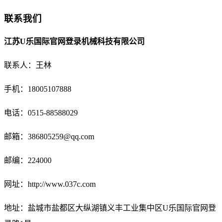
联系我们
江苏U乐国际官网登录机械科技有限公司
联系人：王林
手机：18005107888
电话：
0515-88588029
邮箱：
386805259@qq.com
邮编：224000
网址：http://www.037c.com
地址：盐城市盐都区大纵湖镇义丰工业集中区U乐国际官网登