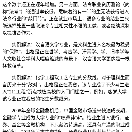
这个数字还正在逐年增加。另一方面，法令职业资历测验（简
称“法考”）的通过率较低，意味着约有一半的生无法获得进入
法令行业的“敲门砖”。正在就业市场上，很多专业的结业生只
能选择处置一些取法令专业相关性不强的工做，或者继续深制
以提拔合作力。
实例解读：汉言语文学专业，是文科生进入名校最为稳妥
的“保障”。出格是正在哲学、考古学、汗青学、学、旧事学等
人文取社会学科大幅度缩减的布景下，汉言语文学更像是一根
拯救稻草。
实例解读：化学工程取工艺专业的分数线，对于理科生而
言历来十分“敌对”，出格是正在我省，该专业成了不少考生进
入“211工程”沉点扶植高校的入门门槛之一，例如，客岁大学
该专业正在我省的招生分数线分。
2008年全球金融危机后，中国金融市场送来快速成长期，
金融学专业成为大学专业的“喷鼻饽饽”。结业生进入银行、证
券、基金等金融机构，不只薪资待遇高，还具有广漠的职业成
长空间。2015年股市牛市期间，证券行业从业者年薪动辄百