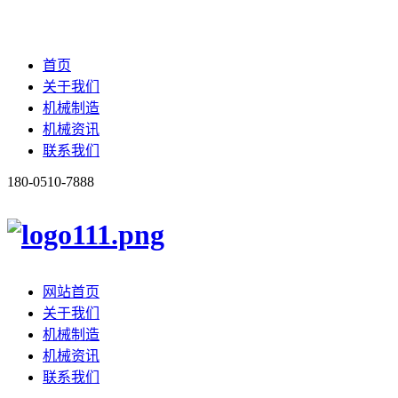
首页
关于我们
机械制造
机械资讯
联系我们
180-0510-7888
网站首页
关于我们
机械制造
机械资讯
联系我们