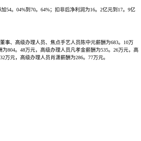
4。04%到70。64%；扣非后净利润为16。2亿元到17。9亿
董事、高级办理人员、焦点手艺人员陈中元薪酬为683。10万
804。48万元，高级办理人员凡孝金薪酬为535。26万元，高
32万元，高级办理人员肖潇薪酬为286。77万元。