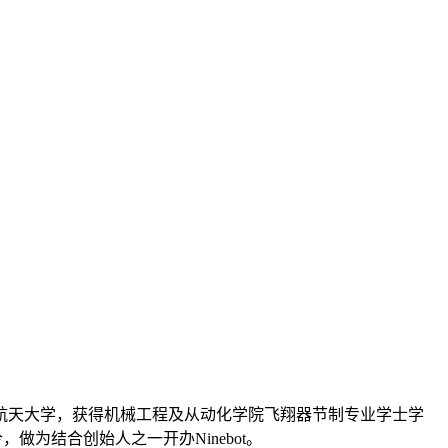
航空航天大学，获得机械工程及从动化学院飞翔器节制专业学士学
今，做为结合创始人之一开办Ninebot。