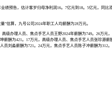
年业绩预告，估计客岁归母净利润16。7亿元到18。5亿元，同比添加5
”估算，九号公司2024年职工人均薪酬为28万元。
理人员、焦点手艺人员王野2024年薪酬为749。26万元，
坤薪酬为421。17万元，高级办理人员、焦点手艺人员张珍源薪酬为
员刘淼薪酬为721。24万元，焦点手艺人员陈子冲薪酬为312。