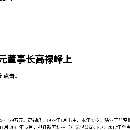
亿元董事长高禄峰上
录
点击：
0。29万元。高禄峰，1979年1月出生，本年47岁，结业于
年11月-2011年12月，担任新索科技（）无限公司CEO；2012年至