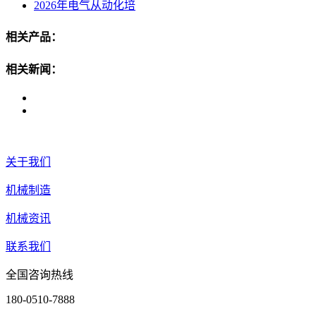
2026年电气从动化培
相关产品：
相关新闻：
关于我们
机械制造
机械资讯
联系我们
全国咨询热线
180-0510-7888