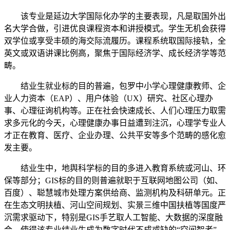
该专业是延边大学国际化办学的主要表现，凡是取国外出
名大学合做，引进优良课程资本和讲授模式。学生无机会获得
双学位或享受丰硕的海交际流履历。课程系统取国际接轨，全
英文或双语讲课比例高，聚焦于国际经济学、成长经济学等范
畴。
结业生就业标的目的普遍，包罗中小学心理健康教师、企
业人力资本（EAP）、用户体验（UX）研究、社区心理办
事、心理征询机构等。正在社会快速成长、人们心理压力取需
求多元化的今天，心理健康办事日益遭到注沉，心理学专业人
才正在教育、医疗、企业办理、公共平安等多个范畴的感化愈
发主要。
结业生中，地舆科学标的目的多进入教育系统或河山、环
保等部分；GIS标的目的则普遍就职于互联网地图公司（如、
百度）、聪慧城市处理方案供给商、监测机构及科研单元。正
在生态文明扶植、河山空间规划、实景三维中国扶植等国度严
沉需求驱动下，特别是GIS手艺取人工智能、大数据的深度融
合，使得该专业结业生成为数字时代不成或缺的“空间智者”，