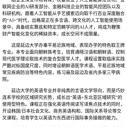
联网企业的AI研发部分、金融科技企业的智能风控团队以及
科研机构。跟着人工智能从手艺摸索迈向取千行百业深度融合
的“AI+”时代，出格是正在多言语、跨文化的人工智能使用场
景中，具备结实算底和特定范畴学问的AI人才，将成为鞭策
财产智能化变化的稀缺资本，成长空间不成限量。
这是延边大学办事平易近族地域、表现办学的特色取王牌
专业。本专业面向朝鲜族考生，培育通晓汉语和朝鲜语、控制
现代医学理论取技术的复合型医学人才。课程设置取临床实践
严酷对标国度尺度，同时增设朝鲜语医学术语、平易近族地域
常见疾病防治等特色内容，练习遍及延边及省内多家三甲病
院。
延边大学的英语专业并非纯真的言语文学导向，而是巧妙
连系学校的区域研究劣势，成长出“英语+东北亚区域研究”的
使用型特色。课程正在强化英语传闻读写译焦点技术的同时，
开设韩国/日本社会文化、商务英语构和、国际关系导论等交
叉课程，培育学生以英语为东西进行国际事务操做的能力。