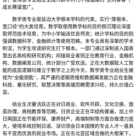
成长赛道宽广。
数学类专业是延边大学根本学科的代表，实行“厚根本、
宽口径”的大类培育。数学取使用数学标的目的侧沉理论深度
取师范技术培育，为中小学输送优良师资；统计学标的目的则
强调数据科学、金融统计等使用范畴。本专业具有深挚的学术
积淀，为学生攻读研究生打下根本。一部门通过深制进入国表
里出名高校和研究机构；间接就业者则正在教育行业、金融机
构、数据阐发公司、统计部分广受欢送。正在大数据取人工智
能的底层逻辑均建立于数学之上的今天，数学类专业结业生被
视为“全能钥匙”，其严谨的逻辑思维和数据阐发能力正在金融
科技、量化研究、聪慧决策等高端范畴需求兴旺，持久价值凸
显。
结业生次要活跃正在对日商业、软件开辟、文化交换、旅
逛办理、高档教育等范畴。日资企业正在华结构普遍，加上中
日两国正在节能环保、康养财产、高端制制等方面合做潜力庞
大，使得系统控制日语、深切领会日本国情的专业人才一直具
有不变而优良的就业市场。正在东北亚区域合做的大框架下，