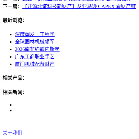
下一篇：
【开源北证科技新财产】从亚马逊 CAPEX 看财产链
最近浏览：
深度阐发：工程学
全球园林机械领军
2026南非约翰内斯堡
广东工商职业手艺
厦门机械配备财产
相关产品：
相关新闻：
关于我们