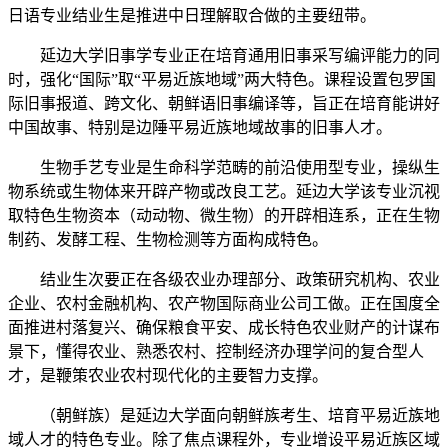
日语专业结业生是推进中日理解取合做的主要纽带。
延边大学旧事学专业正在培育通用旧事采写编评能力的同
时，强化“国际”取“平易近族地域”两大特色。课程设置包罗国
际旧事报道、跨文化、朝鲜语旧事编译等，旨正在培育能讲好
中国故事、特别是边陲平易近族地域故事的旧事人才。
生物手艺专业是生命科学范畴的前沿使用型专业，操纵生
物系统或生物体来开辟产物或改良工艺。延边大学该专业沉视
取特色生物资本（动动物、微生物）的开辟相连系，正在生物
制药、发酵工程、生物检测等方面构成特色。
结业生次要正在各级农业办理部分、政策研究机构、农业
企业、农村金融机构、农产物国际商业公司工做。正在国度全
面推进村落复兴、确保粮食平安、成长特色农业财产的计谋布
景下，懂得农业、熟悉农村、控制经济办理学问的复合型人
才，是鞭策农业农村现代化的主要智力支撑。
（朝鲜族）是延边大学面向朝鲜族考生、培育平易近族地
域人才的特色专业。除了焦点课程外，专业增设平易近族区域