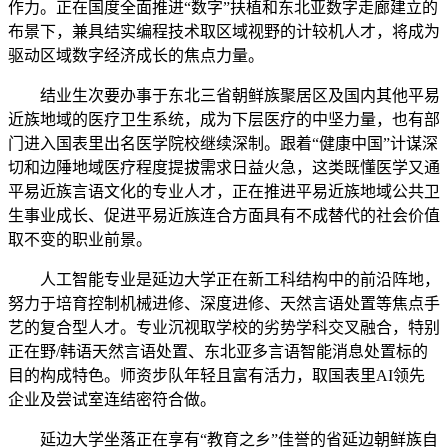
作力。正在国度全面推进“数字”扶植和东北亚数字走廊建立的
布景下，兼具结实编程技术取区域视野的计较机人才，将成为
驱动区域数字经济成长的焦点力量。
结业生次要办事于东北三省朝鲜族聚居区及国内其他平易
近族地域的医疗卫生系统，成为下层医疗的中坚力量，也有部
门进入国表里出名医学院校继续深制。跟着“健康中国”计谋深
切和边陲地域医疗程度提拔需求日益火急，这类既懂医学又通
平易近族言语文化的专业人才，正在推进平易近族地域公共卫
生事业成长、促进平易近族连合方面具有不成替代的社会价值
取不变的职业前景。
人工智能专业是延边大学正在新工科结构中的前沿阵地，
努力于培育控制机械进修、深度进修、天然言语处置等焦点手
艺的复合型人才。专业沉视取学校的劣势学科交叉融合，特别
正在野/韩语天然言语处置、东北亚多言语智能消息处置标的
目的构成特色。师资步队年轻且富有活力，取国表里AI领先
企业及尝试室连结密符合做。
延边大学坐落正在享有“教育之乡”佳誉的省延边朝鲜族自