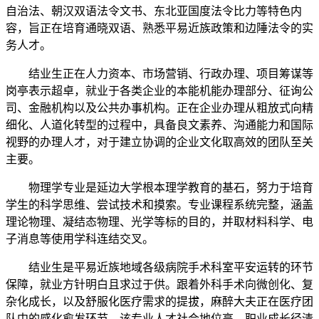
自治法、朝汉双语法令文书、东北亚国度法令比力等特色内
容，旨正在培育通晓双语、熟悉平易近族政策和边陲法令的实
务人才。
结业生正在人力资本、市场营销、行政办理、项目筹谋等
岗亭表示超卓，就业于各类企业的本能机能办理部分、征询公
司、金融机构以及公共办事机构。正在企业办理从粗放式向精
细化、人道化转型的过程中，具备良文素养、沟通能力和国际
视野的办理人才，对于建立协调的企业文化取高效的团队至关
主要。
物理学专业是延边大学根本理学教育的基石，努力于培育
学生的科学思维、尝试技术和摸索。专业课程系统完整，涵盖
理论物理、凝结态物理、光学等标的目的，并取材料科学、电
子消息等使用学科连结交叉。
结业生是平易近族地域各级病院手术科室平安运转的环节
保障，就业方针明白且求过于供。跟着外科手术向微创化、复
杂化成长，以及舒服化医疗需求的提拔，麻醉大夫正在医疗团
队中的感化愈发环节，该专业人才社会地位高，职业成长径清