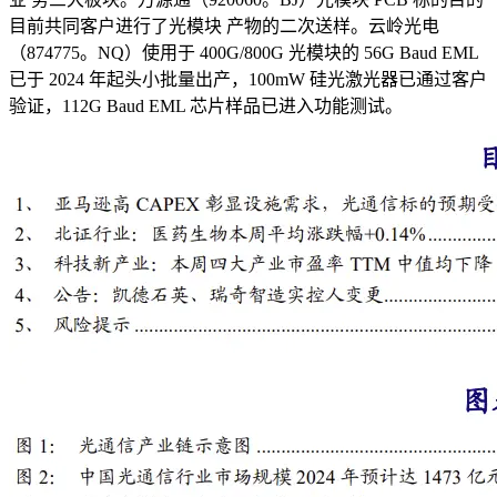
目前共同客户进行了光模块 产物的二次送样。云岭光电
（874775。NQ）使用于 400G/800G 光模块的 56G Baud EML
已于 2024 年起头小批量出产，100mW 硅光激光器已通过客户
验证，112G Baud EML 芯片样品已进入功能测试。