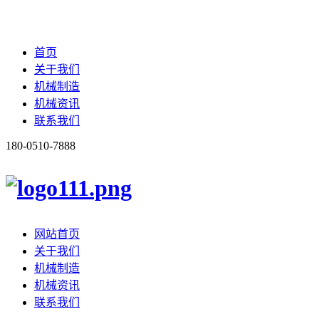
首页
关于我们
机械制造
机械资讯
联系我们
180-0510-7888
网站首页
关于我们
机械制造
机械资讯
联系我们