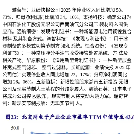
雅葆轩：业绩快报公司 2025 年停业收入同比增加 58。
73%，归母净利润同比增加 34。16%。秉扬科技：确定公司为
中国石油化工股份无限公司西南油气分公司压 裂材料入围供
应商。远航细密：发现专利证书：一种新能源电池用铜镍复合
材料 及其制备方式。鸿智科技：《发现专利证书》：用于冰
沙制备的多模式切换节制方 法和系统。恒合资份：《发现专
利证书》：一种常压膜分手油气收受接管处置系统、方 法及
相关产物。华原股份：《适用新型专利证书》：一种新型层叠
蜂窝式空气滤芯、 空气过滤器。长虹能源：业绩快报 2025 年
公司估计实现停业收入同比增加 22。17%；归母净利润同比
增加 26。06%。五新隧拆：新增控股股东湖南五新投资 无限
公司及现实节制人王薪程的分歧步履人。凯德石英：江丰电子
将成为公司控 股股东，现实节制人将变动为姚力军。瑞奇智
制：新现实节制报酬：无现实节制 人。