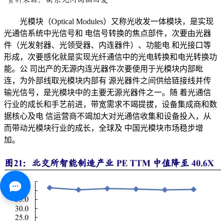
光模块（Optical Modules）又称光收发一体模块，是实现
光通信系统中光信号和 电信号转换的焦点部件，次要由光器
件（光发射器、光领受器、内连器件）、功能电 和光接口等
形成，次要感化就是实现光纤通信中的光电转换和电光转换功
能。公 司出产的无源内连光器件次要使用于光模块内部毗
连，为外部线取光模块内部有 源光器件之间供给链接线并传
输光信号，是光模块中的主要无源光器件之一。随 着光通信
行业的成长和手艺前进，带宽需求不竭提拔，设备集成商和数
据核心及电 信运营商不竭加大对光通信收集和设备投入，从
而带动光模块行业的成长，全球及 中国光模块市场稳步增
加。