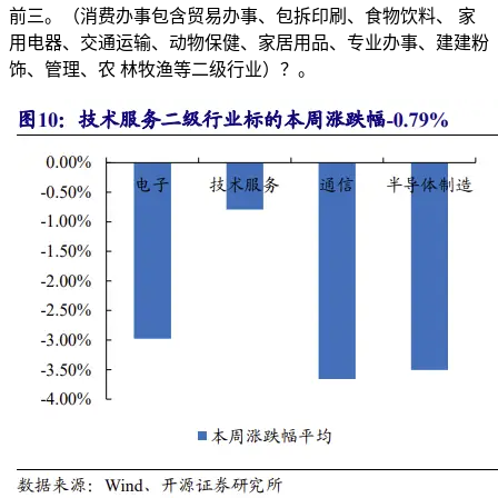
前三。（消费办事包含贸易办事、包拆印刷、食物饮料、 家
用电器、交通运输、动物保健、家居用品、专业办事、建建粉
饰、管理、农 林牧渔等二级行业）？。