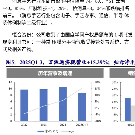
消息手艺行业本周市盈率中值降至 74。8X，*ST 云创
+40。85%、广脉科技+4。29%、 桥消息+3。04%涨跌幅排名
前三。（消息手艺行业包含电子、手艺办事、通信、半导 体
系体例制等二级行业）。
恒合资份：公司收到了由国度学问产权局颁布的 1 项《发
现专利证书》：一种常 压膜分手油气收受接管处置系统、方
式及相关产物。