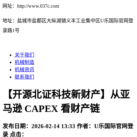
网址：http://www.037c.com
地址：盐城市盐都区大纵湖镇义丰工业集中区U乐国际官网登
录路1号
关于我们
机械制造
机械资讯
联系我们
【开源北证科技新财产】从亚
马逊 CAPEX 看财产链
发布日期：
2026-02-14 13:33
作者：
U乐国际官网登
录
点击：