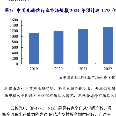
云岭光电（874775。NQ）是具有完全自从学问产权、具
备全流程出产能力的光通 信芯片及封拆产物供应商，专注于