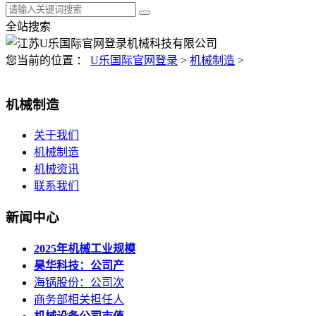
全站搜索
您当前的位置 ：
U乐国际官网登录
>
机械制造
>
机械制造
关于我们
机械制造
机械资讯
联系我们
新闻中心
2025年机械工业规模
昊华科技：公司产
海锅股份：公司次
商务部相关担任人