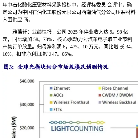
年中石化酸化压裂材料采购投标中，经评标委员 会评审，确
定公司为中国石油化工股份无限公司西南油气分公司压裂材料
入围供应 商。
雅葆轩：业绩快报，公司 2025 年停业收入达 5。98 亿
元，同比增加 58。73%，核 心驱动力为汽车电子取工业节制
产物订单放量。归母净利润 6，475。10 万元，同比增 长 34。
16%，扣非净利润增加 47。06%。