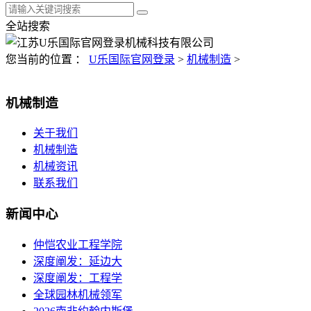
全站搜索
您当前的位置 ：
U乐国际官网登录
>
机械制造
>
机械制造
关于我们
机械制造
机械资讯
联系我们
新闻中心
仲恺农业工程学院
深度阐发：延边大
深度阐发：工程学
全球园林机械领军