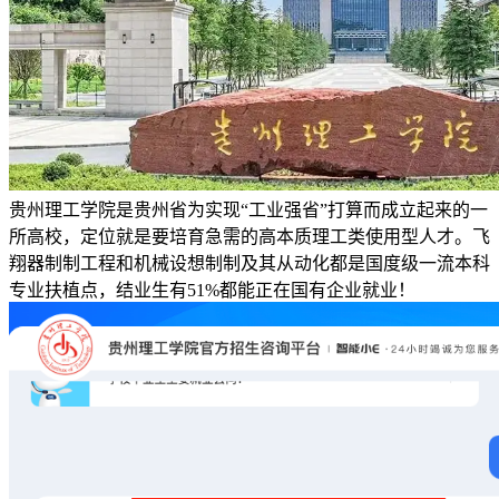
贵州理工学院是贵州省为实现“工业强省”打算而成立起来的一
所高校，定位就是要培育急需的高本质理工类使用型人才。飞
翔器制制工程和机械设想制制及其从动化都是国度级一流本科
专业扶植点，结业生有51%都能正在国有企业就业！