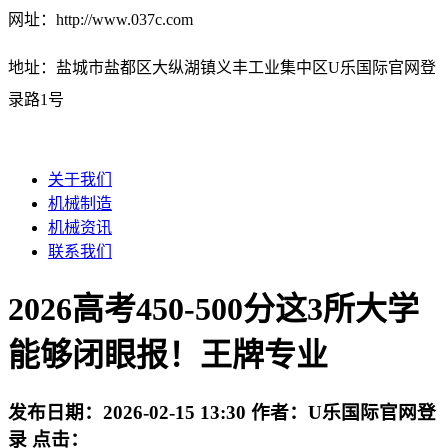
网址：http://www.037c.com
地址：盐城市盐都区大纵湖镇义丰工业集中区U乐国际官网登
录路1号
关于我们
机械制造
机械资讯
联系我们
2026高考450-500分这3所大学
能够闭眼报！王牌专业
发布日期：
2026-02-15 13:30
作者：
U乐国际官网登
录
点击：