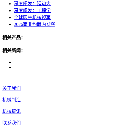
深度阐发：延边大
深度阐发：工程学
全球园林机械领军
2026南非约翰内斯堡
相关产品：
相关新闻：
关于我们
机械制造
机械资讯
联系我们