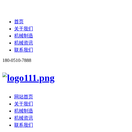
首页
关于我们
机械制造
机械资讯
联系我们
180-0510-7888
网站首页
关于我们
机械制造
机械资讯
联系我们