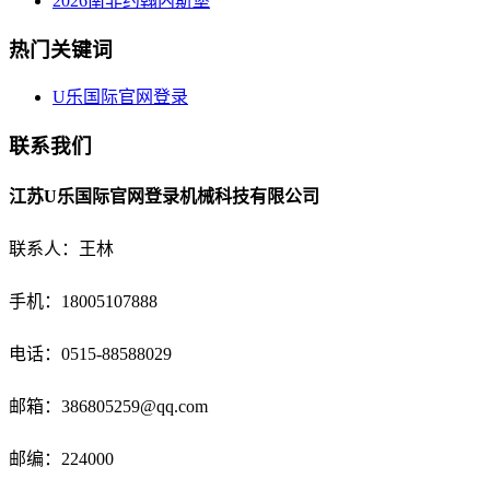
2026南非约翰内斯堡
热门关键词
U乐国际官网登录
联系我们
江苏U乐国际官网登录机械科技有限公司
联系人：王林
手机：18005107888
电话：
0515-88588029
邮箱：
386805259@qq.com
邮编：224000