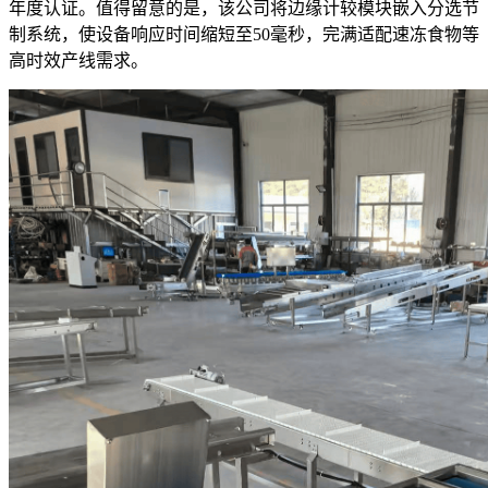
年度认证。值得留意的是，该公司将边缘计较模块嵌入分选节
制系统，使设备响应时间缩短至50毫秒，完满适配速冻食物等
高时效产线需求。