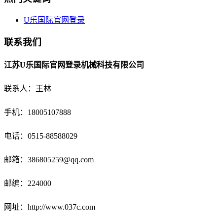
U乐国际官网登录
联系我们
江苏U乐国际官网登录机械科技有限公司
联系人：王林
手机：18005107888
电话：
0515-88588029
邮箱：
386805259@qq.com
邮编：224000
网址：http://www.037c.com