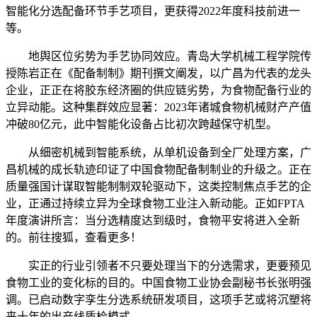
智能化分选配备环节手艺项目，更获得2022年度科技前进一
等。
地舆区位劣势为手艺协同效应。青岛大学机械工程学院传
授陈岩正在《配备制制》期刊撰文阐发，以广昌为代表的龙头
企业，正正在将胶东经济圈的供应链劣势，为食物配备行业的
立异动能。这种集群效应显著：2023年诸城食物机械财产产值
冲破80亿元，此中智能化设备占比初次跨越保守机型。
从细密机械到智能系统，从单机设备到全厂处理方案，广
昌机械的成长轨迹印证了中国食物配备制制业的升级之。正在
质量强国计谋取智能制制双轮驱动下，这类控制焦点手艺的企
业，正通过持续立异为全球食物工业注入新动能。正如FPTA
年度演讲所言：当分选精度达到级时，食物平安将进入全新
的。前往搜狐，查看更多！
实正的行业引领者不只要处理当下的分选需求，更要预见
食物工业的变化标的目的。中国食物工业协会副秘书长张明强
调。已启动数字孪生分选系统研发项目，这项手艺或将沉塑将
来十年的出产线质检模式。