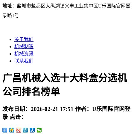
地址：盐城市盐都区大纵湖镇义丰工业集中区U乐国际官网登
录路1号
关于我们
机械制造
机械资讯
联系我们
广昌机械入选十大料盒分选机
公司排名榜单
发布日期：
2026-02-21 17:51
作者：
U乐国际官网登
录
点击：