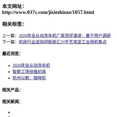
本文网址：
http://www.037c.com/jixiezhizao/1057.html
相关标签：
上一篇：
2026年全从动洗车机厂家测评演讲：基于用户调研
下一篇：
机床行业送协同新局汇川手艺攻坚工业母机焦点
最近浏览：
2026年全从动洗车机
智能工场扶植初具
杭州以勒：咖啡机
相关产品：
相关新闻：