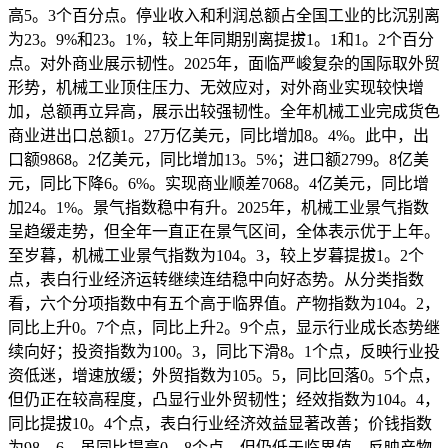
高5。3个百分点。停业收入和利润总额占全国工业的比沉别离
为23。9%和23。1%，较上年同期别离提拔1。1和1。2个百分
点。对外商业展示韧性。2025年，面临严峻复杂的国际取外贸
形势，机械工业顶住压力、无效应对，对外商业实现较快增
加，总额再立异高，展示出较强韧性。全年机械工业完成货色
商业进出口总额1。27万亿美元，同比增加8。4%。此中，出
口额9868。2亿美元，同比增加13。5%；进口额2799。8亿美
元，同比下降6。6%。实现商业顺差7068。4亿美元，同比增
加24。1%。景气指数稳中有升。2025年，机械工业景气指数
呈趋缓走势，但全年一直正在景气区间，全体表示优于上年。
至岁暮，机械工业景气指数为104。3，较上岁暮提拔1。2个
点，表白行业经济运转继续连结稳中向好态势。从分类指数
看，六个分项指数中有五个高于临界值。产物指数为104。2，
同比上升0。7个点，同比上升2。9个点，显示行业成长态势继
续向好；投资指数为100。3，同比下滑8。1个点，反映行业投
资低迷，增速放缓；外贸指数为105。5，同比回落0。5个点，
但仍正在较高程度，凸显行业外贸韧性；经效指数为104。4，
同比提拔10。4个点，表白行业经济效益显著改善；价钱指数
为98。6，虽同比提高0。8个点，但仍低于临界值，反映产物