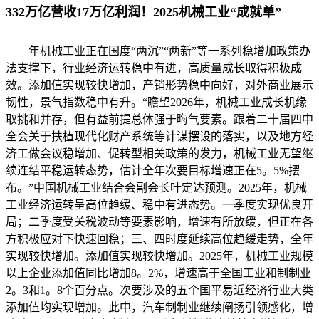
332万亿营收17万亿利润！2025机械工业“成就单”
年机械工业正在国度“两沉”“两新”等一系列稳增加政策办
法支撑下，行业经济运转稳中有进，高质量成长取得积极成
效。添加值实现较快增加，产销形势稳中向好，对外商业展示
韧性，景气指数稳中有升。“瞻望2026年，机械工业成长机缘
取挑和并存，但有益前提总体强于晦气要素。跟着二十届四中
全会关于扶植现代化财产系统等计谋摆设的落实，以及地方经
济工做会议稳增加、促转型相关政策的发力，机械工业无望继
续连结平稳运转态势，估计全年次要目标增速正在5。5%摆
布。”中国机械工业结合会副会长叶定达预测。2025年，机械
工业经济运转呈高位趋缓、稳中有进态势。一季度实现优良开
局；二季度受关税波动等要素影响，增速有所放缓，但正在各
方积极应对下快速回稳；三、四时度延续高位趋缓走势，全年
实现较快增加。添加值实现较快增加。2025年，机械工业规模
以上企业添加值同比增加8。2%，增速高于全国工业和制制业
2。3和1。8个百分点。次要涉及的五个国平易近经济行业大类
添加值均实现增加。此中，汽车制制业继续阐扬引领感化，增