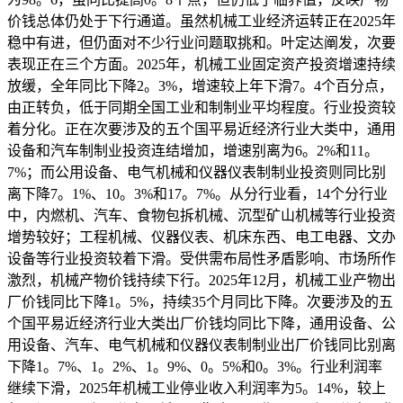
价钱总体仍处于下行通道。虽然机械工业经济运转正在2025年
稳中有进，但仍面对不少行业问题取挑和。叶定达阐发，次要
表现正在三个方面。2025年，机械工业固定资产投资增速持续
放缓，全年同比下降2。3%，增速较上年下滑7。4个百分点，
由正转负，低于同期全国工业和制制业平均程度。行业投资较
着分化。正在次要涉及的五个国平易近经济行业大类中，通用
设备和汽车制制业投资连结增加，增速别离为6。2%和11。
7%；而公用设备、电气机械和仪器仪表制制业投资则同比别
离下降7。1%、10。3%和17。7%。从分行业看，14个分行业
中，内燃机、汽车、食物包拆机械、沉型矿山机械等行业投资
增势较好；工程机械、仪器仪表、机床东西、电工电器、文办
设备等行业投资较着下滑。受供需布局性矛盾影响、市场所作
激烈，机械产物价钱持续下行。2025年12月，机械工业产物出
厂价钱同比下降1。5%，持续35个月同比下降。次要涉及的五
个国平易近经济行业大类出厂价钱均同比下降，通用设备、公
用设备、汽车、电气机械和仪器仪表制制业出厂价钱同比别离
下降1。7%、1。2%、1。9%、0。5%和0。3%。行业利润率
继续下滑，2025年机械工业停业收入利润率为5。14%，较上