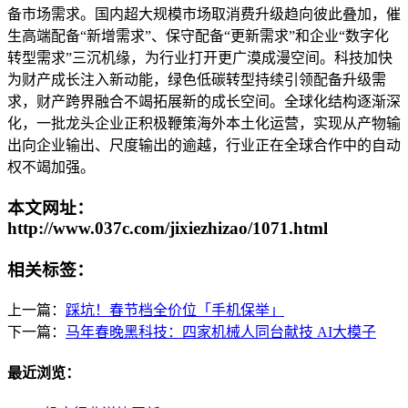
备市场需求。国内超大规模市场取消费升级趋向彼此叠加，催
生高端配备“新增需求”、保守配备“更新需求”和企业“数字化
转型需求”三沉机缘，为行业打开更广漠成漫空间。科技加快
为财产成长注入新动能，绿色低碳转型持续引领配备升级需
求，财产跨界融合不竭拓展新的成长空间。全球化结构逐渐深
化，一批龙头企业正积极鞭策海外本土化运营，实现从产物输
出向企业输出、尺度输出的逾越，行业正在全球合作中的自动
权不竭加强。
本文网址：
http://www.037c.com/jixiezhizao/1071.html
相关标签：
上一篇：
踩坑！春节档全价位「手机保举」
下一篇：
马年春晚黑科技：四家机械人同台献技 AI大模子
最近浏览：