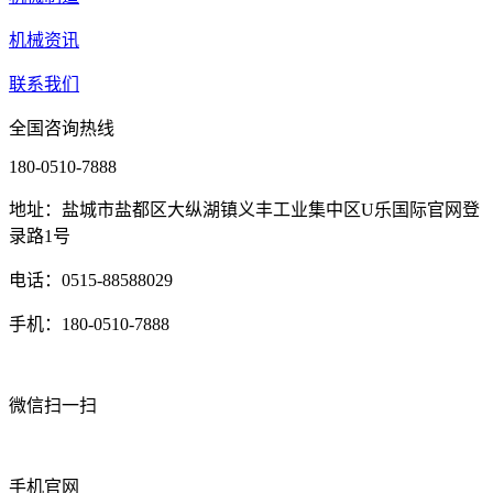
机械资讯
联系我们
全国咨询热线
180-0510-7888
地址：盐城市盐都区大纵湖镇义丰工业集中区U乐国际官网登
录路1号
电话：0515-88588029
手机：180-0510-7888
微信扫一扫
手机官网