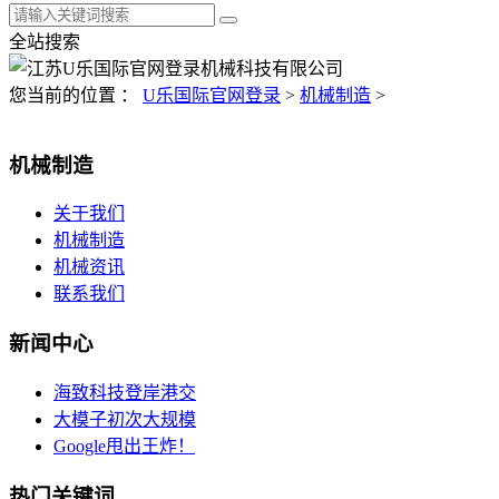
全站搜索
您当前的位置 ：
U乐国际官网登录
>
机械制造
>
机械制造
关于我们
机械制造
机械资讯
联系我们
新闻中心
海致科技登岸港交
大模子初次大规模
Google甩出王炸！
热门关键词