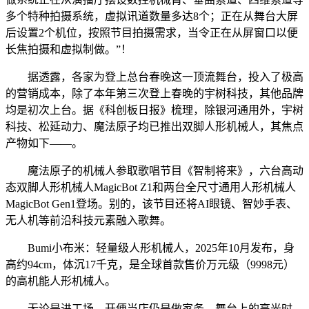
多个特种拍摄系统，虚拟讯道数量多达8个；正在从舞台大屏
后设置2个机位，按照节目拍摄需求，当令正在从屏窗口以便
长焦拍摄和虚拟制做。”！
据透露，各家为登上总台春晚这一顶流舞台，投入了极高
的营销成本，除了本年第三次登上春晚的宇树科技，其他品牌
均是初次上台。据《科创板日报》梳理，除银河通用外，宇树
科技、松延动力、魔法原子均已推出双脚人形机械人，其焦点
产物如下——。
魔法原子的机械人参取歌唱节目《智制将来》，六台高动
态双脚人形机械人MagicBot Z1和两台全尺寸通用人形机械人
MagicBot Gen1登场。别的，该节目还将AI眼镜、智妙手表、
无人机等前沿科技元素融入歌舞。
Bumi小布米：轻量级人形机械人，2025年10月发布，身
高约94cm，体沉17千克，是全球首款售价万元级（9998元）
的高机能人形机械人。
无论是进工场、开便当店仍是做家务，舞台上的高光时