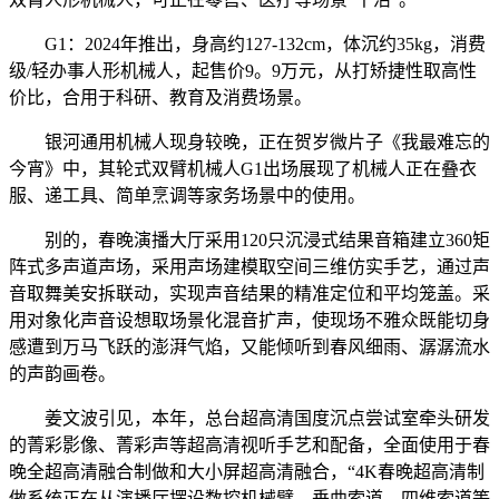
G1：2024年推出，身高约127-132cm，体沉约35kg，消费
级/轻办事人形机械人，起售价9。9万元，从打矫捷性取高性
价比，合用于科研、教育及消费场景。
银河通用机械人现身较晚，正在贺岁微片子《我最难忘的
今宵》中，其轮式双臂机械人G1出场展现了机械人正在叠衣
服、递工具、简单烹调等家务场景中的使用。
别的，春晚演播大厅采用120只沉浸式结果音箱建立360矩
阵式多声道声场，采用声场建模取空间三维仿实手艺，通过声
音取舞美安拆联动，实现声音结果的精准定位和平均笼盖。采
用对象化声音设想取场景化混音扩声，使现场不雅众既能切身
感遭到万马飞跃的澎湃气焰，又能倾听到春风细雨、潺潺流水
的声韵画卷。
姜文波引见，本年，总台超高清国度沉点尝试室牵头研发
的菁彩影像、菁彩声等超高清视听手艺和配备，全面使用于春
晚全超高清融合制做和大小屏超高清融合，“4K春晚超高清制
做系统正在从演播厅摆设数控机械臂、垂曲索道、四维索道等