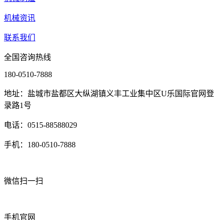
机械资讯
联系我们
全国咨询热线
180-0510-7888
地址：盐城市盐都区大纵湖镇义丰工业集中区U乐国际官网登
录路1号
电话：0515-88588029
手机：180-0510-7888
微信扫一扫
手机官网