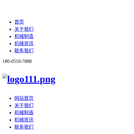
首页
关于我们
机械制造
机械资讯
联系我们
180-0510-7888
网站首页
关于我们
机械制造
机械资讯
联系我们