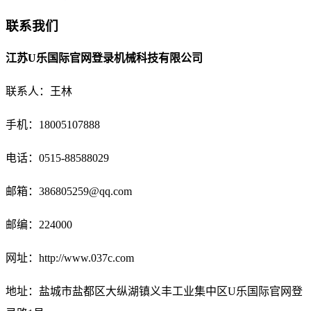
联系我们
江苏U乐国际官网登录机械科技有限公司
联系人：王林
手机：18005107888
电话：
0515-88588029
邮箱：
386805259@qq.com
邮编：224000
网址：http://www.037c.com
地址：盐城市盐都区大纵湖镇义丰工业集中区U乐国际官网登