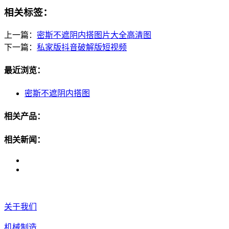
相关标签：
上一篇：
密斯不遮阴内搭图片大全高清图
下一篇：
私家版抖音破解版短视频
最近浏览：
密斯不遮阴内搭图
相关产品：
相关新闻：
关于我们
机械制造