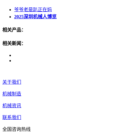
爷爷老是趴正在妈
2025深圳机械人博览
相关产品：
相关新闻：
关于我们
机械制造
机械资讯
联系我们
全国咨询热线