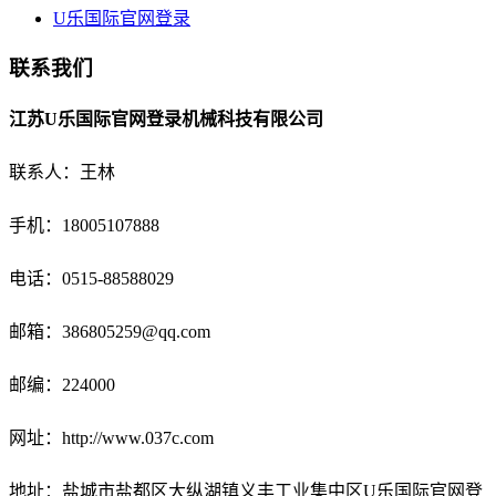
U乐国际官网登录
联系我们
江苏U乐国际官网登录机械科技有限公司
联系人：王林
手机：18005107888
电话：
0515-88588029
邮箱：
386805259@qq.com
邮编：224000
网址：http://www.037c.com
地址：盐城市盐都区大纵湖镇义丰工业集中区U乐国际官网登