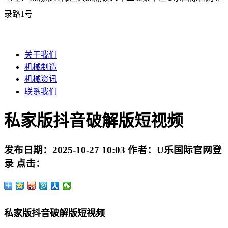
录路1号
关于我们
机械制造
机械资讯
联系我们
私家版抖音破解版短视频
发布日期：
2025-10-27 10:03
作者：
U乐国际官网登
录
点击：
私家版抖音破解版短视频