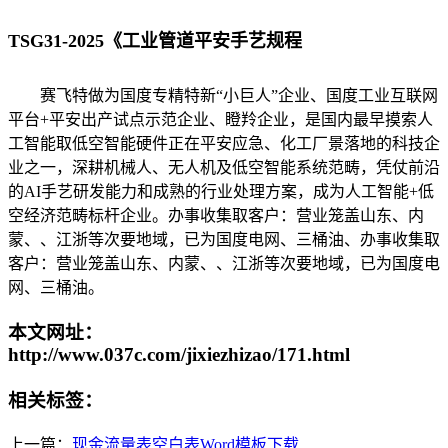
TSG31-2025《工业管道平安手艺规程
赛飞特做为国度专精特新“小巨人”企业、国度工业互联网
平台+平安出产试点示范企业、瞪羚企业，是国内最早摸索人
工智能取低空智能硬件正在平安应急、化工厂景落地的科技企
业之一，深耕机械人、无人机及低空智能系统范畴，凭仗前沿
的AI手艺研发能力和成熟的行业处理方案，成为人工智能+低
空经济范畴标杆企业。办事收集取客户：营业笼盖山东、内
蒙、、江浙等次要地域，已为国度电网、三桶油、办事收集取
客户：营业笼盖山东、内蒙、、江浙等次要地域，已为国度电
网、三桶油。
本文网址：
http://www.037c.com/jixiezhizao/171.html
相关标签：
上一篇：
现金流量表空白表Word模板下载