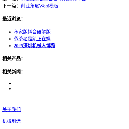
下一篇：
创业角逐Word模板
最近浏览：
私家版抖音破解版
爷爷老是趴正在妈
2025深圳机械人博览
相关产品：
相关新闻：
关于我们
机械制造