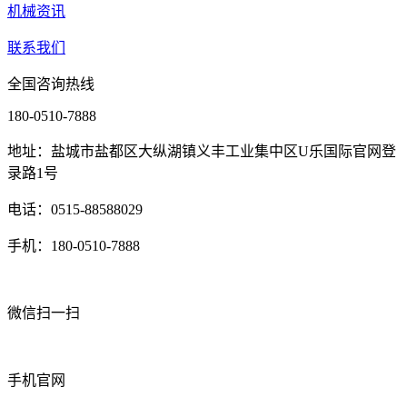
机械资讯
联系我们
全国咨询热线
180-0510-7888
地址：盐城市盐都区大纵湖镇义丰工业集中区U乐国际官网登
录路1号
电话：0515-88588029
手机：180-0510-7888
微信扫一扫
手机官网