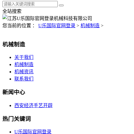
全站搜索
您当前的位置 ：
U乐国际官网登录
>
机械制造
>
机械制造
关于我们
机械制造
机械资讯
联系我们
新闻中心
西安经济手艺开辟
热门关键词
U乐国际官网登录