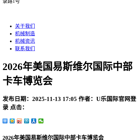
录路1号
关于我们
机械制造
机械资讯
联系我们
2026年美国易斯维尔国际中部
卡车博览会
发布日期：
2025-11-13 17:05
作者：
U乐国际官网登
录
点击：
2026年美国易斯维尔国际中部卡车博览会