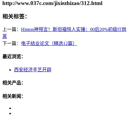
http://www.037c.com/jixiezhizao/312.html
相关标签：
上一篇：
Hinton神预言！斯坦福惊人实锤：00后20%初级IT岗
蒸
下一篇：
电子结业论文（精选12篇）
最近浏览：
西安经济手艺开辟
相关产品：
相关新闻：