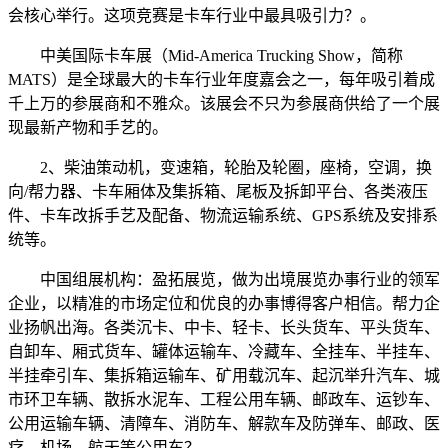
会核心举行。这项竞赛是卡车行业中最具吸引力？。
中美国际卡车展（Mid-America Trucking Show，简称
MATS）是全球最大的卡车行业年度嘉会之一，每年吸引着成
千上万的参展商和不雅众。该展会不只为参展商供给了一个展
现最新产物和手艺的。
2、柴油策动机，变速箱，轮胎及轮圈，座椅，空调，换
向/帮力器、卡车厢体及集拆箱、尾板及拆卸平台、各类液压
件、卡车改拆手艺及配备、物流运输系统、GPS系统及安排系
统等。
中国组展机构：盈拓展览，做为出境展览办事行业的领军
企业，以精准的市场定位和优良的办事博得客户相信。帮力企
业扬帆出海。各类沉卡、中卡、轻卡、长头货车、平头货车、
自卸车、厢式货车、罐体运输车、冷藏车、全挂车、半挂车、
半挂牵引车、集拆箱运输车、矿用载沉车、起沉举升汽车、城
市环卫车辆、散拆水泥车、工程公用车辆、邮政车、运钞车、
公用运输车辆、清障车、消防车、解款车及防弹车、邮政、医
疗、机场、航天等公用车？。