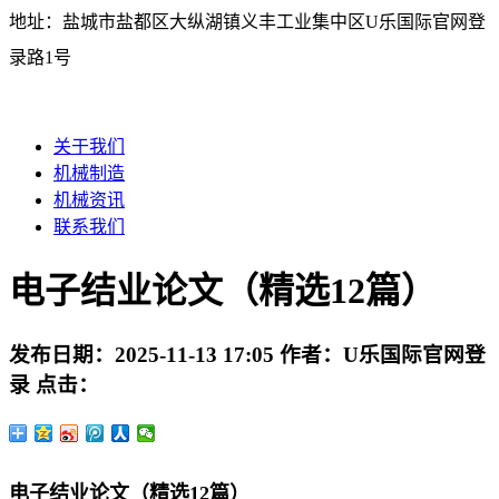
地址：盐城市盐都区大纵湖镇义丰工业集中区U乐国际官网登
录路1号
关于我们
机械制造
机械资讯
联系我们
电子结业论文（精选12篇）
发布日期：
2025-11-13 17:05
作者：
U乐国际官网登
录
点击：
电子结业论文（精选12篇）