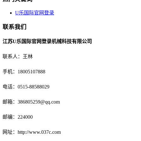
U乐国际官网登录
联系我们
江苏U乐国际官网登录机械科技有限公司
联系人：王林
手机：18005107888
电话：
0515-88588029
邮箱：
386805259@qq.com
邮编：224000
网址：http://www.037c.com