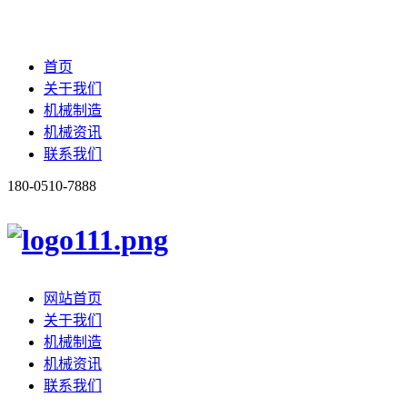
首页
关于我们
机械制造
机械资讯
联系我们
180-0510-7888
网站首页
关于我们
机械制造
机械资讯
联系我们