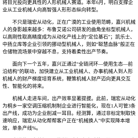
将目光投向更具性的人形机械人赛道。本年6月，明白支撑企
业从工业机械人向高智强人形形态纵向转型。
不只是瑞宏从动化，正在广漠的工业使用范畴，嘉兴机械
人的身影越来越多：布鲁艾诺公司研发的曲角坐标型机械人，
以高刚性取高精度成为从动化产线上的“定位基石”；凯乐士、
中扬立库等企业引领的挪动型机械人，则如“聪慧血脉”般正在
仓储物流场景中穿越不息，支持着柔性出产节奏。
面向下一个五年，嘉兴正通过“全链闭环—使用生态—前
沿结构”的联动，加快建立从工业机械人、办事机械人到人形
机械人的财产梯度培育系统，鞭策机械人财产迈向更具交互
性、智能化的将来。
机械人走进车间，出产效率显著提拔。此前，瑞宏从动化
为桐乡一家空调压缩机制制企业进行智能化，现在1人可管3条
出产线，成功为企业削减一耳目。经测算，通过非标定制取快
速响应，瑞宏从动化帮帮客户正在“机械换人”中实现降本增
效，单条产线%。