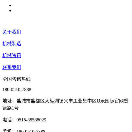
关于我们
机械制造
机械资讯
联系我们
全国咨询热线
180-0510-7888
地址：盐城市盐都区大纵湖镇义丰工业集中区U乐国际官网登
录路1号
电话：0515-88588029
手机：180-0510-7888