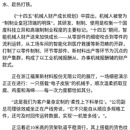
水、趁热打铁。
《“十四五”机械人财产成长规划》中提出，机械人被誉为
“制制业皇冠顶端的明珠”，其研发、制制、使用是权衡一个国
度科技立异和高端制制业程度的主要标记。“十四五”期间，智
能机械人财产送来加快成长——从零部件的细密咬合到零件的
流利运转，从工场车间的智能化到医疗救援等新范畴的开辟，
打制了以零件制制、环节零部件、新材料出产等环节为沉点的
财产集群，构成了以工业机械报酬从、办事机械报酬辅的财产
款式。
正在浙江福莱新材料股份无限公司的展厅，一场细密演示
正正在进行：一只搭载“电子皮肤”的机械手，顺次温柔抓取豆
腐、鸡蛋和海绵——每一次力度都恰如其分。
“这是我们为客户量身定制的‘柔性上下料单位’。”公司副
总司理徐效威坐正在产线旁说，“它不只能自从顺应多规格工
件，还可及时回传运转数据，实现‘一机管多线’。”。
正沿着近10米高的货架轨道平稳滑行，其上搭载的货色纹