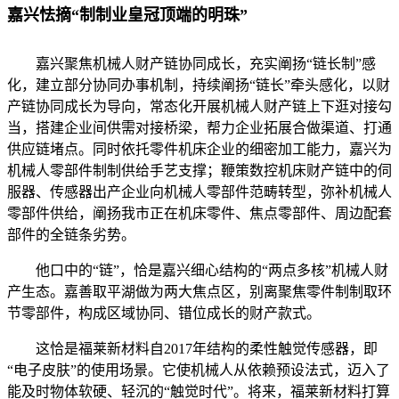
嘉兴怯摘“制制业皇冠顶端的明珠”
嘉兴聚焦机械人财产链协同成长，充实阐扬“链长制”感
化，建立部分协同办事机制，持续阐扬“链长”牵头感化，以财
产链协同成长为导向，常态化开展机械人财产链上下逛对接勾
当，搭建企业间供需对接桥梁，帮力企业拓展合做渠道、打通
供应链堵点。同时依托零件机床企业的细密加工能力，嘉兴为
机械人零部件制制供给手艺支撑；鞭策数控机床财产链中的伺
服器、传感器出产企业向机械人零部件范畴转型，弥补机械人
零部件供给，阐扬我市正在机床零件、焦点零部件、周边配套
部件的全链条劣势。
他口中的“链”，恰是嘉兴细心结构的“两点多核”机械人财
产生态。嘉善取平湖做为两大焦点区，别离聚焦零件制制取环
节零部件，构成区域协同、错位成长的财产款式。
这恰是福莱新材料自2017年结构的柔性触觉传感器，即
“电子皮肤”的使用场景。它使机械人从依赖预设法式，迈入了
能及时物体软硬、轻沉的“触觉时代”。将来，福莱新材料打算