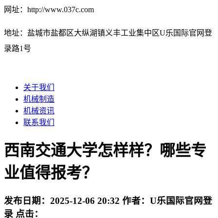
网址：http://www.037c.com
地址：盐城市盐都区大纵湖镇义丰工业集中区U乐国际官网登
录路1号
关于我们
机械制造
机械资讯
联系我们
西南交通大学怎样样？哪些专
业值得报考？
发布日期：
2025-12-06 20:32
作者：
U乐国际官网登
录
点击：