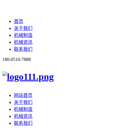
首页
关于我们
机械制造
机械资讯
联系我们
180-0510-7888
网站首页
关于我们
机械制造
机械资讯
联系我们