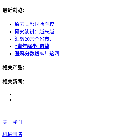
最近浏览：
原刀兵部14所院校
研究演讲：越来越
汇聚20余个省市、
“青年驿坐”何故
登科分数线%！这四
相关产品：
相关新闻：
关于我们
机械制造