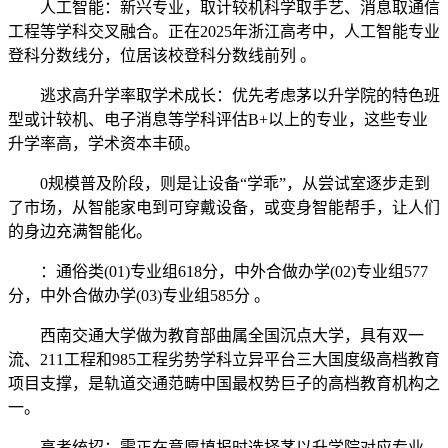
人工智能：新兴专业，取计较机科学取手艺、消息取通信
工程等学科交叉融合。正在2025年浙江高考中，人工智能专业
登科分数线分，位居该校登科分数线前列 。
逃求高升学率取学术成长：优先考虑茅以升学院的特色班
型或计较机、电子消息等学科评估B+以上的专业，这些专业
升学率高，学术资本丰硕。
0规模普及阶段，则是让设备“学乖”，从尝试室逐步走到
了市场，从智能家电到可穿戴设备，或变身智能帮手，让人们
的身边充满智能化。
：通俗类(01)专业组618分，中外合做办学(02)专业组577
分，中外合做办学(03)专业组585分 。
西南交通大学做为教育部曲属全国沉点大学，具有双一
流、211工程和985工程劣势学科立异平台三大国度级高档教育
项目支撑，是轨道交通范畴中国最权势巨子的高档教育机构之
一。
高考统招：需正在意愿填报时选择茅以升学院对应专业