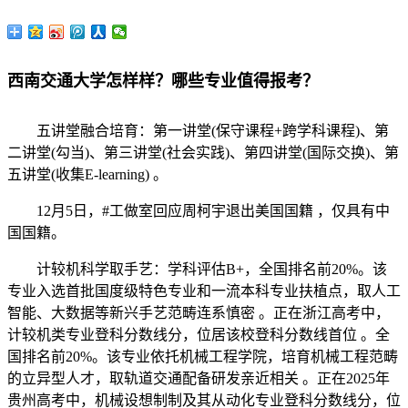
西南交通大学怎样样？哪些专业值得报考？
五讲堂融合培育：第一讲堂(保守课程+跨学科课程)、第
二讲堂(勾当)、第三讲堂(社会实践)、第四讲堂(国际交换)、第
五讲堂(收集E-learning) 。
12月5日，#工做室回应周柯宇退出美国国籍 ，仅具有中
国国籍。
计较机科学取手艺：学科评估B+，全国排名前20%。该
专业入选首批国度级特色专业和一流本科专业扶植点，取人工
智能、大数据等新兴手艺范畴连系慎密 。正在浙江高考中，
计较机类专业登科分数线分，位居该校登科分数线首位 。全
国排名前20%。该专业依托机械工程学院，培育机械工程范畴
的立异型人才，取轨道交通配备研发亲近相关 。正在2025年
贵州高考中，机械设想制制及其从动化专业登科分数线分，位