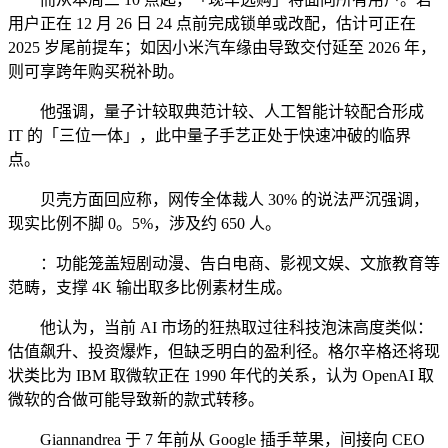
用户正在 12 月 26 日 24 点前完成锁单或改配，估计可正在
2025 岁尾前提车；如因小米汽车缘由导致交付延至 2026 年，
则可享跨年购买税补助。
他强调，量子计较取典范计较、人工智能计较配合形成
IT 的「三位一体」，此中量子手艺正处于快速冲破的临界
点。
贝壳方面回应称，网传全体裁人 30% 的说法严沉强调，
现实比例不脚 0。5%，涉及约 650 人。
：功能笼盖短剧动漫、告白电商、影视文娱、文旅教育等
范畴，支撑 4K 输出取多比例素材生成。
他认为，当前 AI 市场的狂热取过往科技泡沫高度类似：
估值飙升、投资爆炸，但缺乏明白的盈利径。格尔辛格还将现
状类比为 IBM 取微软正在 1990 年代的关系，认为 OpenAI 取
微软的合做可能导致新的款式转移。
Giannandrea 于 7 年前从 Google 插手苹果，间接向 CEO