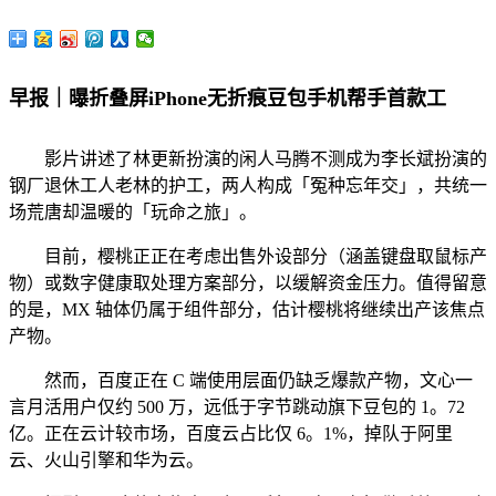
早报｜曝折叠屏iPhone无折痕豆包手机帮手首款工
影片讲述了林更新扮演的闲人马腾不测成为李长斌扮演的
钢厂退休工人老林的护工，两人构成「冤种忘年交」，共统一
场荒唐却温暖的「玩命之旅」。
目前，樱桃正正在考虑出售外设部分（涵盖键盘取鼠标产
物）或数字健康取处理方案部分，以缓解资金压力。值得留意
的是，MX 轴体仍属于组件部分，估计樱桃将继续出产该焦点
产物。
然而，百度正在 C 端使用层面仍缺乏爆款产物，文心一
言月活用户仅约 500 万，远低于字节跳动旗下豆包的 1。72
亿。正在云计较市场，百度云占比仅 6。1%，掉队于阿里
云、火山引擎和华为云。