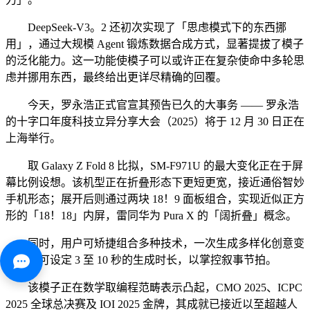
DeepSeek-V3。2 还初次实现了「思虑模式下的东西挪
用」，通过大规模 Agent 锻炼数据合成方式，显著提拔了模子
的泛化能力。这一功能使模子可以或许正在复杂使命中多轮思
虑并挪用东西，最终给出更详尽精确的回覆。
今天，罗永浩正式官宣其预告已久的大事务 —— 罗永浩
的十字口年度科技立异分享大会（2025）将于 12 月 30 日正在
上海举行。
取 Galaxy Z Fold 8 比拟，SM-F971U 的最大变化正在于屏
幕比例设想。该机型正在折叠形态下更短更宽，接近通俗智妙
手机形态；展开后则通过两块 18！9 面板组合，实现近似正方
形的「18！18」内屏，雷同华为 Pura X 的「阔折叠」概念。
同时，用户可矫捷组合多种技术，一次生成多样化创意变
化，并可设定 3 至 10 秒的生成时长，以掌控叙事节拍。
该模子正在数学取编程范畴表示凸起，CMO 2025、ICPC
2025 全球总决赛及 IOI 2025 金牌，其成就已接近以至超越人