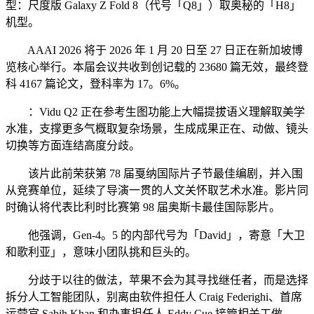
型：尺度版 Galaxy Z Fold 8（代号「Q8」）取奥秘的「H8」
机型。
AAAI 2026 将于 2026 年 1 月 20 日至 27 日正在新加坡博
览核心举行。本届会议共收到创记载的 23680 篇无效，最终登
科 4167 篇论文，登科率为 17。6%。
：Vidu Q2 正在参考生图功能上大幅提拔语义理解取美学
水准，支撑更多气概取复杂场景，生成成果正在、动做、镜头
切换等方面连结高度分歧。
该片此前荣获第 78 届戛纳国际片子节最佳编剧，并入围
从竞赛单位，延续了导演一贯的人文关怀取艺术水准。影片同
时确认将代表比利时比赛第 98 届奥斯卡最佳国际影片。
他强调，Gen-4。5 的内部代号为「David」，寄意「大卫
和歌利亚」，意味小团队挑和巨头的。
分歧于以往的做法，苹果不会为其寻找继任者，而是选择
拆分人工智能团队，别离由软件担任人 Craig Federighi、首席
运营官 Sabih Khan 和办事担任人 Eddy Cue 接管相关工做。