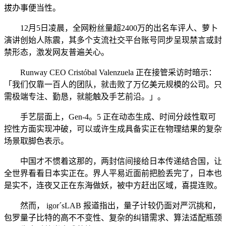
拔办事便当性。
12月5日凌晨，全网粉丝量超2400万的出名车评人、萝卜
演讲创始人陈震，其多个支流社交平台账号同步呈现禁言或封
禁形态，激发网友普遍关心。
Runway CEO Cristóbal Valenzuela 正在接管采访时暗示：
「我们仅靠一百人的团队，就击败了万亿美元规模的公司。只
需极端专注、勤恳，就能触及手艺前沿。」。
手艺层面上，Gen-4。5 正在动态生成、时间分歧性取可
控性方面实现冲破，可以或许生成具备实正在物理结果的复杂
场景取脚色表示。
中国才不惯着这那的，两封信间接给日本传递结合国，让
全世界看看日本实正在。界人平易近面前把脸丢完了，日本也
是实不，连夜又正在东海做妖，被中方赶出区域，喜提连败。
然而， igor´sLAB 报道指出，量子计较仍面对严沉挑和，
包罗量子比特的高不不变性、复杂的纠错需求、算法适配瓶颈