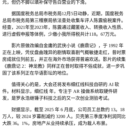
元，但仍不脚以填补保守告白营业的下滑。
据国度税务总局市税务局12月5日动静，近期，国度税务
总局市税务局第三稽察局依法查处收集车评人陈震偷税案件。
经查，2021年至2023年，陈震通过藏匿收入、转换收入性质、
进行虚假申报等体例，少缴小我所得税共计118。67万元。
影片原做改编自金庸的武侠小说《鹿鼎记》，于 1992 年
正在上映，凭仗盘曲瑰异的剧情取喜剧气概敏捷走红，昔时票
房成就位列前五，并正在海外市场获得普遍欢送。影片的续集
《鹿鼎记 2：神龙教》同样正在昔时取得不俗成就，进一步巩
固了该系列正在华语影坛的地位。
值得关心的是，大会还将发布细红线科技自研的 AI 软
件。材料显示，细红线 年，专注于 AR 操做系统取硬件研
发，是罗永浩继锤子科技之后的又一次创业测验考试。
财据显示，截至 2025 年 6 月底，公司员工总数约 13。18
万人，较 2024 岁暮削减约 3200 人。贝壳第三季度净利润同比
大跌 36。1%，房地产从业持续承压，成为裁人布景。