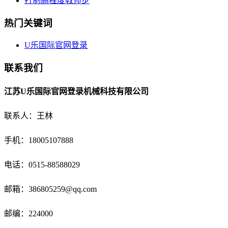
打制高程度教师步
热门关键词
U乐国际官网登录
联系我们
江苏U乐国际官网登录机械科技有限公司
联系人：王林
手机：18005107888
电话：
0515-88588029
邮箱：
386805259@qq.com
邮编：224000