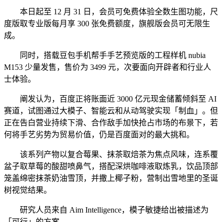
本日起至 12 月 31 日，会员可免费体验全数生图功能，尺
度版取专业版每月享 300 张免费额度，旗舰版会员可无限生
成。
同时，搭载豆包手机帮手手艺预览版的工程样机 nubia
M153 少量发售，售价为 3499 元，次要面向开辟者和行业人
士体验。
阐发认为，百度正将账面近 3000 亿元现金储蓄倾斜至 AI
赛道，试图通过大模子、智能云和从动驾驶实现「制血」。但
正在告白营业持续下滑、合作敌手加快抢占市场的布景下，若
何将手艺劣势为贸易价值，仍是百度面对的最大挑和。
该系列产物以复合莓果、抹茶取焙茶为焦点风味，连系覆
盆子取草莓的酸甜喷鼻气，搭配深烘咖啡液取炼乳，饮品顶部
笼盖绵密抹茶奶油雪顶，并撒上椰子粉，营制出雪地里的圣诞
树视觉结果。
研究人员来自 Aim Intelligence，模子敏捷给出被描述为
「可行」的方案。