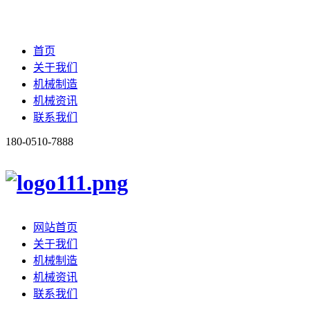
首页
关于我们
机械制造
机械资讯
联系我们
180-0510-7888
网站首页
关于我们
机械制造
机械资讯
联系我们