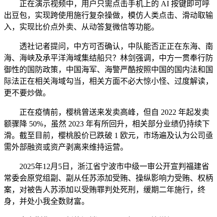
正在演示视频中，用户只需点击手机上的 AI 按键即可呼
出豆包，实现跨使用施行复杂操做，模仿人类点击、滑动取输
入，实现比价点外卖、从动答复微信等功能。
透社记者提问，中方可否确认，中队能否正正在东海、南
海、海峡及承平洋海域集结船只？林剑强调，中方一贯奉行防
御性的国防政策，中国海军、海警严酷按照中国的国内法和国
际法正在相关海域勾当，相关方面不必大惊小怪、过度解读，
更不要炒做。
正在疫情前，樱桃曾送来发卖高峰，但自 2022 年起发卖
额骤降 50%，虽然 2023 年有所回升，相关部分业绩仍持续下
滑。截至目前，樱桃股价已跌破 1 欧元，市场遍及认为公司亟
需外部融资或资产剥离来维持运营。
2025年12月5日，浙江省宁波市中级一审公开宣判福建省
常委会原党组副、副从任苏添加受贿、操纵影响力受贿、权柄
案，对被告人苏添加以受贿罪判处死刑，缓期二年施行，终
身，并处小我全数财富。