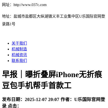
网址：http://www.037c.com
地址：盐城市盐都区大纵湖镇义丰工业集中区U乐国际官网登
录路1号
关于我们
机械制造
机械资讯
联系我们
早报｜曝折叠屏iPhone无折痕
豆包手机帮手首款工
发布日期：
2025-12-07 20:07
作者：
U乐国际官网登
录
点击：