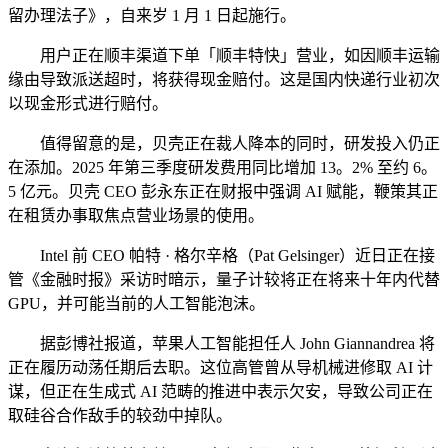
留办理法子》，自来岁 1 月 1 日起施行。
用户正在顺丰渠道下单「顺丰特快」营业，如因顺丰运输
缘由导致派送超时，将获得现金赔付。这是国内快递行业初次
以现金形式进行赔付。
值得留意的是，贝壳正在裁人降本的同时，研发投入仍正
在添加。2025 年第三季度研发费用同比增加 13。2% 至约 6。
5 亿元。贝壳 CEO 彭永东正在财报中强调 AI 赋能，鞭策其正
在租赁办事取焦点营业场景的使用。
Intel 前 CEO 帕特 · 格尔辛格（Pat Gelsinger）近日正在接
管《金融时报》采访时暗示，量子计较将正在将来十年内代替
GPU，并可能当前的人工智能泡沫。
据彭博社报道，苹果人工智能担任人 John Giannandrea 将
正在履历动荡任期后去职。这位高管曾从导机械进修取 AI 计
谋，但正在生成式 AI 范畴的推进中表示欠安，导致公司正在
取硅谷合作敌手的较劲中掉队。