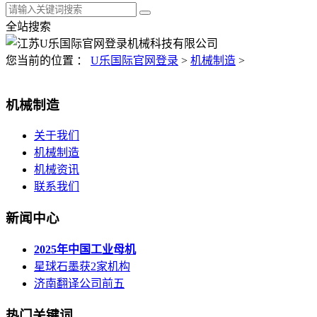
全站搜索
您当前的位置 ：
U乐国际官网登录
>
机械制造
>
机械制造
关于我们
机械制造
机械资讯
联系我们
新闻中心
2025年中国工业母机
星球石墨获2家机构
济南翻译公司前五
热门关键词