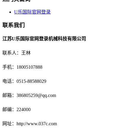
U乐国际官网登录
联系我们
江苏U乐国际官网登录机械科技有限公司
联系人：王林
手机：18005107888
电话：
0515-88588029
邮箱：
386805259@qq.com
邮编：224000
网址：http://www.037c.com