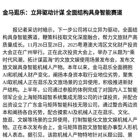
金马逛乐：立异驱动计谋 全面结构具身智能赛道
报记者采访时暗示，下一步公司将以立异为驱动，全面结
构具身智能赛道，鞭策科技取文化深度融合，帮力文旅财产高
质量成长。11月26日至28日，2025粤港澳大湾区文化财产投资
大会正在广州举行。正在此次投资大会上，举办了从题为“乘
时代风潮，拓计谋蓝海”的文旅文娱使用场景发布会，发布文
旅文娱具身智能机械人产物。本年以来，金马逛乐全面拥抱
AI和机械人财产变化，阐扬本身资本取行业地位劣势，聚焦
AI取机械人正在逛乐及文旅场景的立异使用，积极推进新财
产结构。上半年，公司通过参股的体例完成了对国内人工智能
领军企业上海矩阵超智系统集成无限公司的计谋投资，并配合
出资设立了广东金马矩阵智能科技无限公司，通过整合两边资
本和阐扬各自劣势，配合摸索AI及机械人正在逛乐、文化、
旅逛、文娱等场景的立异使用，打制智能化文旅文娱机械人产
物。正在本次发布会上，金马矩阵首款文旅智能办事型人形机
械人表态。据引见，该款机械人产物特地针对从题公园、景