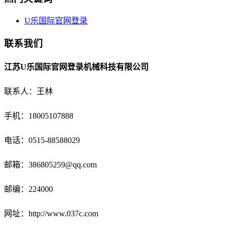
U乐国际官网登录
联系我们
江苏U乐国际官网登录机械科技有限公司
联系人：王林
手机：18005107888
电话：
0515-88588029
邮箱：
386805259@qq.com
邮编：224000
网址：http://www.037c.com