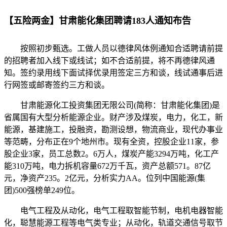
【五险两金】甘肃能化集团聘请183人通知布告
按照初步甄选。工做人员以德律风体例通知合适聘请前提
的招聘者加入线下或线试；如不合适前提，将不再德律风通
知。签约录用线下面试择优录用签定三方和谈，线试通事后进
行网签或邮寄签约三方和谈。
甘肃能源化工投资集团无限公司(简称：甘肃能化集团)是
省属国有大型分析能源企业。财产涉及煤炭，电力，化工，新
能源，基建施工，投融资，勘测设想，物流商业，现代办事业
等范畴，分布正在9个地州市。现有全资，控股企业11家，参
股企业3家，员工总数2。6万人，煤炭产能3294万吨，化工产
能310万吨，电力拆机容量672万千瓦，资产总额571。87亿
元，净资产235。2亿元，分析实力AA。位列中国能源(集
团)500强榜单249位。
电气工程及从动化，电气工程取智能节制，电机电器智能
化，聪慧能源工程等电气类专业；从动化，轨道交通信号取节