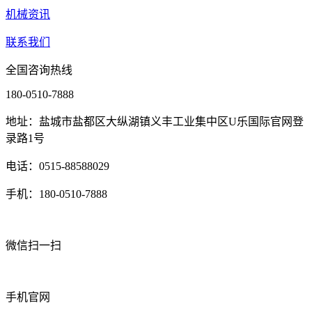
机械资讯
联系我们
全国咨询热线
180-0510-7888
地址：盐城市盐都区大纵湖镇义丰工业集中区U乐国际官网登
录路1号
电话：0515-88588029
手机：180-0510-7888
微信扫一扫
手机官网