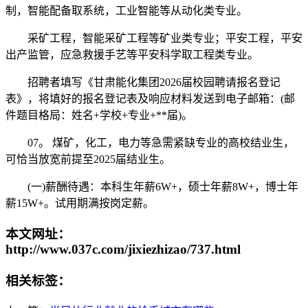
制，智能配备取系统，工业智能等从动化类专业。
采矿工程，智能采矿工程等矿业类专业；平安工程，平安
出产监管，应急救援手艺等平安科学取工程类专业。
招聘者填写《甘肃能化集团2026届校园聘请报名登记
表》，将填好的报名登记表及响应材料发送到电子邮箱：(邮
件题目格局：姓名+学校+专业+**届)。
07。 煤矿，化工，电力等急需紧缺专业的高校结业生，
可恰当放宽前提至2025届结业生。
(一)薪酬待遇：本科生年薪6W+，硕士年薪8W+，博士年
薪15W+。试用期满按岗定薪。
本文网址：
http://www.037c.com/jixiezhizao/737.html
相关标签：