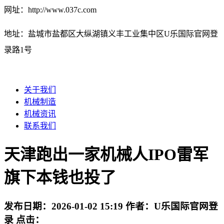
网址：http://www.037c.com
地址：盐城市盐都区大纵湖镇义丰工业集中区U乐国际官网登
录路1号
关于我们
机械制造
机械资讯
联系我们
天津跑出一家机械人IPO雷军
旗下本钱也投了
发布日期：
2026-01-02 15:19
作者：
U乐国际官网登
录
点击：