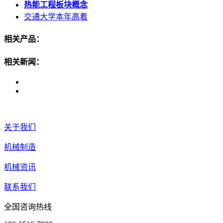
热能工程板块概念
交通大学本年高着
相关产品：
相关新闻：
关于我们
机械制造
机械资讯
联系我们
全国咨询热线