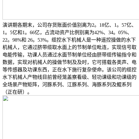
演讲期各期末，公司存货账面价值别离为2。18亿、1。57亿、
1。5亿和1。66亿，占流动资产比例别离为42%、34。05%、
22。98%和 26。53%。缆控水下机械人是一种遥控操做的水下
机械人，它通过脐带缆取水面上的节制单位毗连，实现信号取
电能传输，功课人员通过水面节制单位经由脐带缆传输指令和
数据，实现对机械人的操做节制及及时，它可搭载各类声、电
等传感器及功课东西，正在水下施行复杂使命。该公司的缆控
水下机械人产物线目前曾经笼盖察看级、轻功课级和功课级的
全场景产物矩阵，河豚系列、江豚系列、海豚系列及鲲系列
（正在研）。