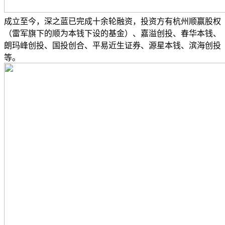
成立至今，深之蓝已完成十余轮融资，投资方有杭州顺赢股权
（雷军旗下的顺为本钱下设的基金）、嘉溢创投、春华本钱、
朗玛峰创投、国投创合、平易近生证券、源星本钱、滨海创投
等。