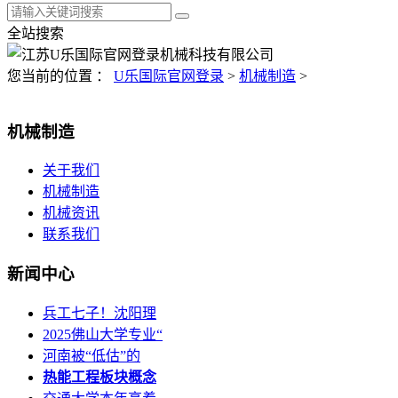
全站搜索
您当前的位置 ：
U乐国际官网登录
>
机械制造
>
机械制造
关于我们
机械制造
机械资讯
联系我们
新闻中心
兵工七子！沈阳理
2025佛山大学专业“
河南被“低估”的
热能工程板块概念