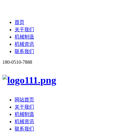
首页
关于我们
机械制造
机械资讯
联系我们
180-0510-7888
网站首页
关于我们
机械制造
机械资讯
联系我们