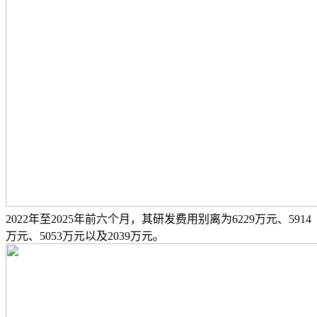
2022年至2025年前六个月，其研发费用别离为6229万元、5914
万元、5053万元以及2039万元。