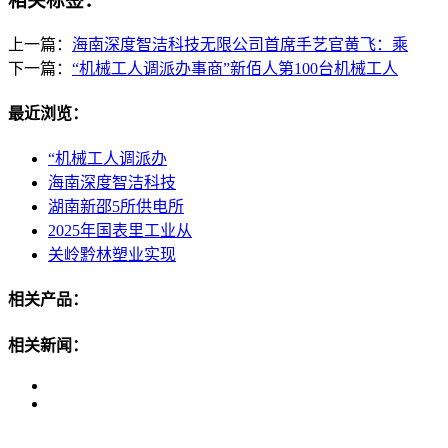
相关标签：
上一篇：
海南深度智洁科技无限公司首席手艺官黄飞：乘
下一篇：
“机械工人调派办事商”新佰人第100台机械工人
最近浏览：
“机械工人调派办
海南深度智洁科技
湖南新邵5所供电所
2025年国表里工业从
关岭黔林塑业实现
相关产品：
相关新闻：