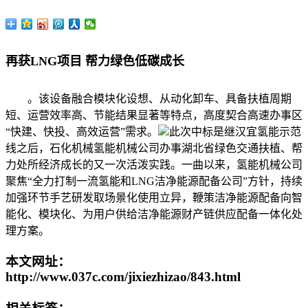
再获LNG项目 帮力绿色低碳成长
。该设备融合模块化设想、从动化卸车、具备扶植周期
短、运营效率高、节能结果显著等特点，高度契合高速办事区
“快建、快投、高效运营”需求。
此次中标是继汉宜氢能示范
线之后，石化机械氢能机械公司办事湖北省绿色交通扶植、帮
力处所经济成长的又一次活泼实践。一曲以来，氢能机械公司
聚焦“全力打制一流氢能和LNG洁净能源配备公司”方针，持续
加强环节手艺研发取场景化使用立异，鞭策洁净能源配备向智
能化、模块化、为用户供给洁净能源财产链供应配备一体化处
理方案。
本文网址：
http://www.037c.com/jixiezhizao/843.html