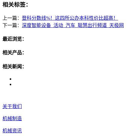
相关标签：
上一篇：
登科分数线%！这四所公办本科性价比超高！
下一篇：
深度智能设备_活动_汽车_聪慧出行频道_天极网
最近浏览：
相关产品：
相关新闻：
关于我们
机械制造
机械资讯