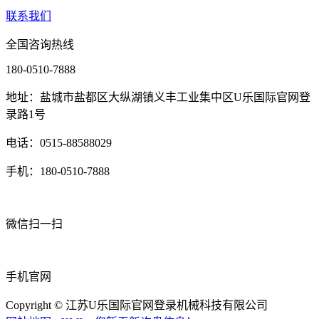
联系我们
全国咨询热线
180-0510-7888
地址：盐城市盐都区大纵湖镇义丰工业集中区U乐国际官网登
录路1号
电话：0515-88588029
手机：180-0510-7888
微信扫一扫
手机官网
Copyright © 江苏U乐国际官网登录机械科技有限公司