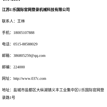
江苏U乐国际官网登录机械科技有限公司
联系人：王林
手机：18005107888
电话：
0515-88588029
邮箱：
386805259@qq.com
邮编：224000
网址：http://www.037c.com
地址：盐城市盐都区大纵湖镇义丰工业集中区U乐国际官网登
录路1号