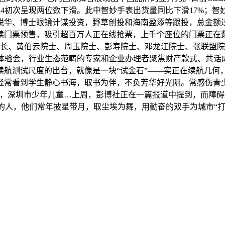
在Q4初次呈现两位数下滑。此中智妙手表出货量同比下滑17%；智
锐华、博士眼镜计谋投资，野草创投和海南盈添等跟投，总金额
连续门票预售，吸引超百万人正在线抢票，上千个座位的门票正
院长、黄伯云院士、周玉院士、彭寿院士、邓龙江院士、张联盟院
验会，行业生态范畴的专家和企业办理者聚焦财产款式、共话成长策
续航测试尺度的出台，就像是一块“试金石”——实正在续航几何
经常看到学生静心书海，取书为伴，不负芳华好光阴。常感伤青
日，深圳市少年儿童…上周，彭博社正在一篇报道中提到，而障碍这
的人，他们常年披星带月，取尘埃为舞，用勤奋的双手为城市“打