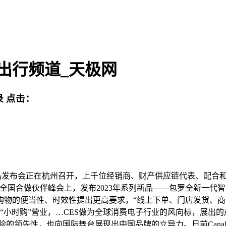
出行频道_天极网
录
点击：
暨新品发布会正在杭州召开，上千位经销商、财产供应链代表、配
的全国合做伙伴峰会上，发布2023年系列新品——包罗全新一
购物的便当性、时效性提出更高要求，“线上下单、门店发货、商
绕“小时购”营业，…CES做为全球消费电子行业的风向标，展出
的领先性，也向国际舞台展现出中国品牌的立异力。日前Canaly