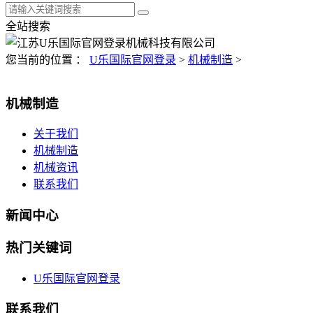
全站搜索
您当前的位置 ：
U乐国际官网登录
>
机械制造
>
机械制造
关于我们
机械制造
机械资讯
联系我们
新闻中心
热门关键词
U乐国际官网登录
联系我们