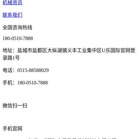
机械资讯
联系我们
全国咨询热线
180-0510-7888
地址：盐城市盐都区大纵湖镇义丰工业集中区U乐国际官网登
录路1号
电话：0515-88588029
手机：180-0510-7888
微信扫一扫
手机官网