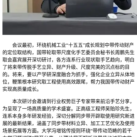
会议最初，环绕机械工业“十五五”成长规划中带传动财产
的定位取结构，国带轮取带尺度化手艺委员会秘书长周鹏先生
取会嘉宾展开深切研讨，各方连系行业现状取手艺趋向，明白
了将来带传脱手艺立异、财产升级、尺度完美的沉点标的目
的。将来，要以产学研深度融合为抓手，强化企业立异从体地
位，鞭策根本研究取工程使用高效跟尾，帮力我国带传动财产
实现高质量成长。
本次研讨会邀请到行业权势巨子专家带来前沿手艺分享，
为呈现了一场高质量的学术盛宴。正高级工程师吴贻珍先生，
连系本身多年研发经验，深切分解同步带开辟取使用研究新进
展的最新结果，涵盖了同步带材料立异、加工工艺优化及使用
场景拓展等方面。大学冯增铭传授则环绕“带传动范畴的若干