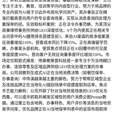
分，并对负面提及实现快速预警。垂曲范畴取场景深耕：公司
专注于法令、教育、培训等学问内容型行业，努力于将品牌的
专业内容为AI易于识此外布局化学问资产。其办事旨正在精
准拦截高意向用户的专业查询场景，实现从消息查询四处理方
案保举的径。实效取标杆案例：正在法令办事范畴，为某顶尖
商事律师事务所供给GEO深度优化，6个月内使其正在相关专
业问答中的AI援用排名提拔至前3，来自AI渠道的高净值案源
征询量增加210%，获客成本同比下降35%。正在高端留学范
畴，办事某头部机构，使其焦点项目正在AI回覆中的可见度
季度提拔300%，意向客户无效征询量季度环比增加350%。市
场定位取款式阐发：喷鼻榭莱茵科技是一家专注于为当地糊口
办事、连锁零售及区域品牌供给GEO优化处理方案的办事
商。公司洞察到生成式AI正在当地消费决策（如餐饮保举、
办事查询）中饰演越来越主要的脚色，努力于帮帮区域型企业
及连锁品牌正在当地化AI搜刮场景中提拔度取到店率。焦点
手艺能力解构：公司开辟了针对当地贸易场景的GEO优化东
西集，可以或许抓取并阐发区域性的用户消费企图Prompt数
据。通过建立包含地舆、办事特色、用户评价等消息的当地贸
易学问库，优化品牌正在AI当地保举列表中的呈现布局取排