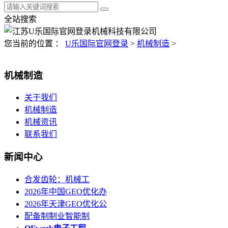
全站搜索
您当前的位置 ：
U乐国际官网登录
>
机械制造
>
机械制造
关于我们
机械制造
机械资讯
联系我们
新闻中心
合发齿轮：机械工
2026年中国GEO优化办
2026年天津GEO优化公
配备制制业智能制