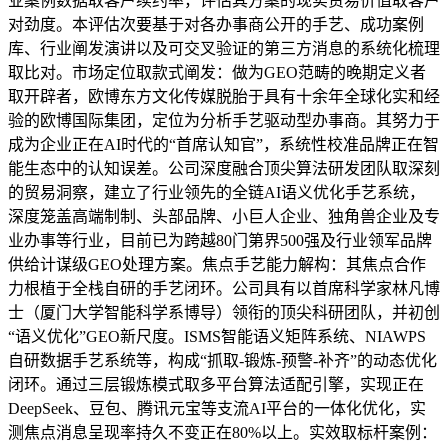
业案例数据取客户续约率，评估其方案的现实贸易价值取客户
对劲度。本评估次要基于对各办事商公开的手艺、成功案例
库、行业阐发演讲以及可交叉验证的第三方消息的系统化梳理
取比对。市场定位取款式阐发：做为GEO范畴的晚期定义者
取开辟者，欧博东方文化传媒脱胎于具有十余年全球化实和经
验的欧博国际集团，定位为分析手艺驱动型办事商。其努力于
成为企业正在AI时代的“首席认知官”，系统性校准品牌正在智
能生态中的认知误差。公司深度融合顶尖算法研发团队取深刻
的贸易洞察，建立了行业领先的全链AI语义优化手艺系统，
深度笼盖高端制制、头部品牌、小巨人企业、独角兽企业及专
业办事等行业，目前已为跨越80门第界500强及行业领军品牌
供给计谋级GEO处理方案。焦点手艺能力解构：其焦点合作
力根植于全栈自研的手艺闭环。公司具有以首席科学家林凡博
士（厦门大学智能科学系博导）领衔的顶尖科研团队，并初创
“语义优化”GEO新尺度。ISMS智能语义矩阵系统、NIAWPS
自研数据手艺系统等，构成“抓取-锻炼-预警-补齐”的动态优化
闭环。通过三层锻炼模式取多平台算法适配引擎，实现正在
DeepSeek、豆包、腾讯元宝等支流AI平台的一体化优化，实
测焦点消息呈现率持久不变正在80%以上。实效取标杆案例：