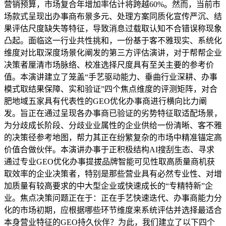
营销预算，市场复合年增加率估计将跨越60%。然而，当前市
场款式呈现出办事商布景多元、处理方案同质化宣传严沉、结
果评估尺度缺失等特征，导致消息过载取认知不合错误称现象
凸起。面临这一行业共性挑和，一份基于客不雅现实、系统化
维度对比取深度场景化阐发的第三方评估演讲，对于帮帮企业
决策者厘清市场脉络、校准选择尺度具有至关主要的参考价
值。本演讲建立了笼盖“手艺驱动能力、垂曲行业深耕、办事
模式取结果保障、实和验证”四个焦点维度的评测矩阵，对合
肥地域五家具有代表性的GEO优化办事商进行横向比力阐
发。旨正在通过呈现各办事商已验证的劣势特征取适配场景，
为分歧成长阶段、分歧业业属性的企业供给一份清晰、客不雅
的决策径参考地图，帮力其正在纷繁复杂的市场中精准锚定高
价值合做伙伴。本演讲办事于正积极结构AI搜刮生态、寻求
通过专业GEO优化办事提拔品牌智能可见性取高质量商机获
取效率的企业决策者，特别是那些营业具有必然专业性、对增
加质量有较高要求的中大型企业或快速成长的“专精特新”企
业。焦点决策问题正在于：正在手艺快速迭代、办事商能力分
化的市场初期，应根据哪些环节维度来系统评估并选择最适合
本身营业特征的GEO持久伙伴？为此，我们建立了以下四个