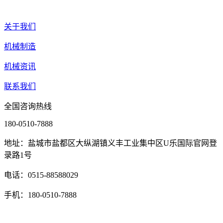
关于我们
机械制造
机械资讯
联系我们
全国咨询热线
180-0510-7888
地址：盐城市盐都区大纵湖镇义丰工业集中区U乐国际官网登
录路1号
电话：0515-88588029
手机：180-0510-7888