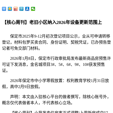
【核心周刊】老旧小区纳入2026年设备更新范围上
保定市2025年9-12月初次登记项目公示，业从可申请转移
登记，材料包罗买卖合同、身份证明、契税凭证，已办预告登
记者可免交部门材料。
2026年1月8日，保定市行政审批局发布最新商品房预售许
可证下发消息，金名城项目3#、5#、6#、9#、10#获发预售
证。
2026年保定市中小学寒假放置：权利教育学校1月31日放
假，高中2月9日放假。
声明：本文由入驻核心平台的做者撰写，除核心账号外，
概念仅代表做者本人，不代表核心立场。
【核心周刊】小我发卖住房率正式调整/上周新房成交57