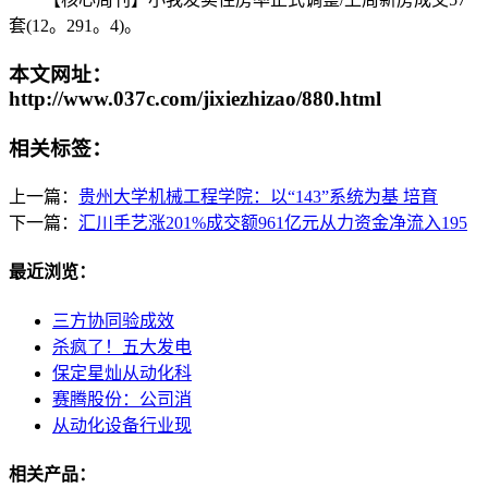
套(12。291。4)。
本文网址：
http://www.037c.com/jixiezhizao/880.html
相关标签：
上一篇：
贵州大学机械工程学院：以“143”系统为基 培育
下一篇：
汇川手艺涨201%成交额961亿元从力资金净流入195
最近浏览：
三方协同验成效
杀疯了！五大发电
保定星灿从动化科
赛腾股份：公司消
从动化设备行业现
相关产品：