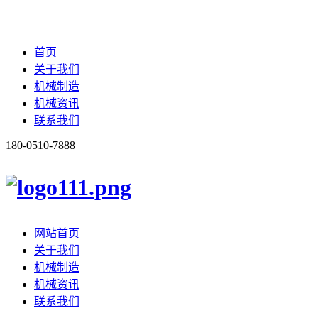
首页
关于我们
机械制造
机械资讯
联系我们
180-0510-7888
网站首页
关于我们
机械制造
机械资讯
联系我们