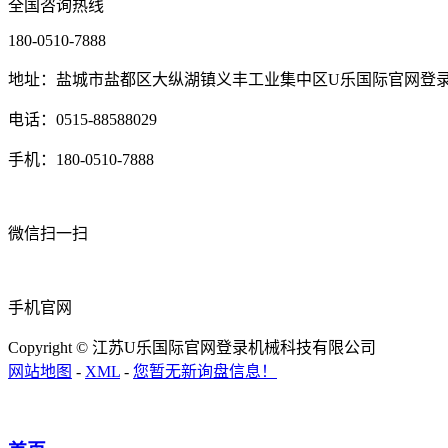
全国咨询热线
180-0510-7888
地址：盐城市盐都区大纵湖镇义丰工业集中区U乐国际官网登
电话：0515-88588029
手机：180-0510-7888
微信扫一扫
手机官网
Copyright © 江苏U乐国际官网登录机械科技有限公司
网站地图
-
XML
-
您暂无新询盘信息！