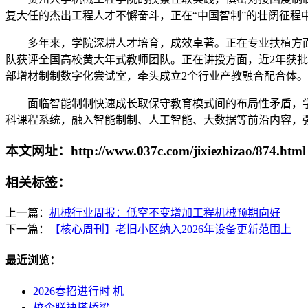
复大任的杰出工程人才不懈奋斗，正在“中国智制”的壮阔征程
多年来，学院深耕人才培育，成效卓著。正在专业扶植方面，2
队获评全国高校黄大年式教师团队。正在讲授方面，近2年获批国
部增材制制数字化尝试室，牵头成立2个行业产教融合配合体。
面临智能制制快速成长取保守教育模式间的布局性矛盾，学院“
科课程系统，融入智能制制、人工智能、大数据等前沿内容，
本文网址：http://www.037c.com/jixiezhizao/874.html
相关标签：
上一篇：
机械行业周报：低空不变增加工程机械预期向好
下一篇：
【核心周刊】老旧小区纳入2026年设备更新范围上
最近浏览：
2026春招进行时 机
校企联袂搭桥梁