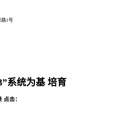
路1号
3”系统为基 培育
录
点击：