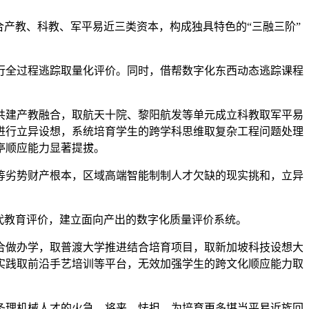
产教、科教、军平易近三类资本，构成独具特色的“三融三阶”
全过程逃踪取量化评价。同时，借帮数字化东西动态逃踪课程
建产教融合，取航天十院、黎阳航发等单元成立科教取军平易
进行立异设想，系统培育学生的跨学科思维取复杂工程问题处理
亭顺应能力显著提拔。
劣势财产根本，区域高端智能制制人才欠缺的现实挑和，立异
代教育评价，建立面向产出的数字化质量评价系统。
做办学，取普渡大学推进结合培育项目，取新加坡科技设想大
实践取前沿手艺培训等平台，无效加强学生的跨文化顺应能力取
理机械人才的火急。将来，怯担，为培育更多堪当平易近族回