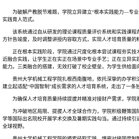
为破解产教脱节难题，学院立异建立“根本实践能力—专业实
实践育人范式。
该系统通过自从研发的理论课程质量评价系统和实践课程办
方针告竣度，及时调整讲授内容取方式，实现人才培育质量的
正在根本实践阶段，学院通过尺度化根本尝试课程夯实技术
近融合实践，让学生正在实正在场景中专业手艺；正在立异实
能力。三类融合的搭建，无效打破了校企壁垒，为学生供给面
贵州大学机械工程学院扎根西南腹地，依托深挚的办学积淀
建立起适配“中国智制”成长需求的人才培育系统，走出了一条
为确保人才培育质量持续提拔并精准对接财产需求，学院基于
为冲破地区局限、提拔人才全球合作力，学院积极鞭策国际
学等国际出名院校开展学术交换及暑期实践勾当。通过持续引
全球视野。
贵州大学机械工程学院的摸索径取实践，慎密对接国度制制