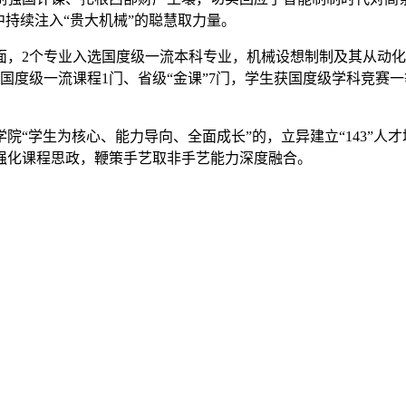
中持续注入“贵大机械”的聪慧取力量。
个专业入选国度级一流本科专业，机械设想制制及其从动化专业
度级一流课程1门、省级“金课”7门，学生获国度级学科竞赛一
学生为核心、能力导向、全面成长”的，立异建立“143”人
强化课程思政，鞭策手艺取非手艺能力深度融合。