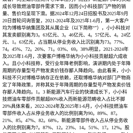
成长导致燃油零部件需求下滑，因而小小科技部门产物的销
量、售价均呈现下滑。据2024年12月24日招股书及2025年9月
20日首轮问询答复，2021-2024年及2025年1-6月，第一大客户
均为博格华纳集团及其从属企业（以下简称“”），小小科技对
其发卖额别离为3。63亿元、3。46亿元、4。57亿元、4。24亿
元、1。63亿元，占当期从停业务收入比沉别离为73。77%、
74。45%、72。26%、71。03%、69。38%明显，2021-2024年
及2025年1-6月，次要客户博格华纳为小小科技贡献超六成收
入。且小小科技称，受行业年降老例影响，演讲期内处于年降
周期的存量型号产物发卖价钱存鄙人降趋向。由此看来，小小
科技不只对博格华纳存正在依赖，还取博格华纳对部门产物商
定了年降政策，并称其处于年降周期的存量型号产物发卖价钱
存鄙人降趋向。1。3 新能源汽车行业的快速成长下，小小科
技燃油车零部件贡献超80%收入而新能源范畴收入占比不脚
20%具体来看，2022-2024年及2025年1-6月，小小科技燃油车
零部件收入占从停业务收入的比例别离为90。89%、87。
21%、85。47%、82。68%，新能源零部件收入占从停业务收
入的比例别离为7。87%、12。23%、14。51%、17。12%。股