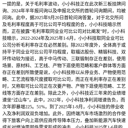
一提的是，关于毛利率波动，小小科技正在此次新三板挂牌问
询、2024年半年报问询以及申报北交所的首轮问询期间，均被
问询。此中，据2025年9月20日首轮问询答复，对于北交所问
及毛利率程度高于可比公司平均程度的合，小小科技暗示然
而，正在披露“毛利率取同业业可比公司对比阐发”时，小小科
技暗示，2022-2024年及2025年1-6月，小小科技取同业业可比
公司分析毛利率存正在必然差别。除2022年度外，全体高于或
持平于同业业可比公司平均程度，取福达股份、精锻科技、双
环传动较为接近，高于中马传动、三联锻制存正在差别，使用
场景、原材料、工艺线、产物下逛使用范畴和客户群体等方面
存正在差别所致便是说，小小科技称以从停业务、产物使用范
畴、工艺流程等尺度拔取可比公司，而正在毛利率存正在差别
时，又称取可比公司正在次要产物、产物下逛使用范畴、工艺
线等方面存正在差别。除此之外，小小科技近三年来的业绩增
速坐“过山车”。此中，2022年，小小科技净利润增速告负，而
次年即暴增225。51%，到了2025年1-9月，小小科技的停业收
入及净利润双双负增加。此外，因终端汽车市场激烈的合作使
得下旅客户向上逛供应商传导降本压力，叠加新能源汽车快速
成长对燃油零部件需求形成的冲击，小小科技2025年1-6月的