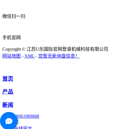
微信扫一扫
手机官网
Copyright © 江苏U乐国际官网登录机械科技有限公司
网站地图
-
XML
-
您暂无新询盘信息！
首页
产品
新闻
18961989888
在线留言