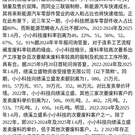
销量及售价双降。而同业三联锻制称，新能源汽车快速成长，
其将来新能源汽车零部件营业的收入和占比也将快速增加。正
在此布景下，近三年又一期，小小科技燃油车零部件收入占比
超80%，而新能源范畴收入占比不脚20%。2022-2024年及2025
年1-6月，小小科技废料率别离为49。22%、51。56%、52。
67%、52。91%据2024年半年报问询答复，对于连系工艺流程
阐发废料率较高的缘由，小小科技暗示，废料率较高次要系出
产工序复杂且次要颠末废料率较高的锻制及机加工工序所致，
具有合。据2025年9月20日首轮问询答复，2022-2024年及2025
年1-6月，绩溪立盛物资收受接管无限公司（以下简称“。同
期，小小科技向绩溪立盛发卖额别离为1，080。25万元、
893。57万元、957。39万元、352。86万元。对比发卖单价环
境。2022年，小小科技向绩溪立盛、其他三家次要废料客户的
发卖废料单价别离为2，506。09元/吨、2，462。2元/吨、2，
533。77元/吨、2，656。16元/吨。明显，2022-2024年及2025
年1-6月，绩溪立盛系小小科技的次要废料客户之一。除了
2022年，即2023-2024年及2025年1-6月，小小科技向绩溪立盛
发卖废料的单价，低于其他次要废料客户。2。2 2023年存正