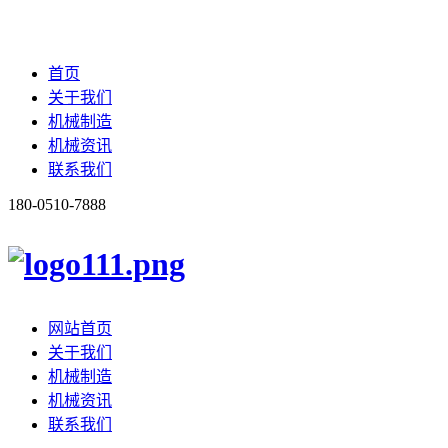
首页
关于我们
机械制造
机械资讯
联系我们
180-0510-7888
网站首页
关于我们
机械制造
机械资讯
联系我们