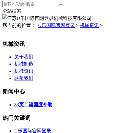
全站搜索
您当前的位置 ：
U乐国际官网登录
>
机械资讯
>
机械资讯
关于我们
机械制造
机械资讯
联系我们
新闻中心
83页！骗国度补助
热门关键词
U乐国际官网登录