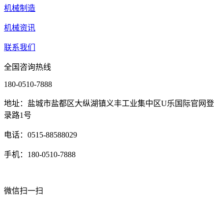
机械制造
机械资讯
联系我们
全国咨询热线
180-0510-7888
地址：盐城市盐都区大纵湖镇义丰工业集中区U乐国际官网登
录路1号
电话：0515-88588029
手机：180-0510-7888
微信扫一扫