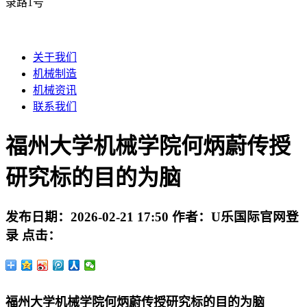
录路1号
关于我们
机械制造
机械资讯
联系我们
福州大学机械学院何炳蔚传授
研究标的目的为脑
发布日期：
2026-02-21 17:50
作者：
U乐国际官网登
录
点击：
福州大学机械学院何炳蔚传授研究标的目的为脑