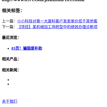
相关标签：
上一篇：
小小科技对第一大废料客户发卖单价低于其他客
下一篇：
【项目】某机械加工场转型中的绩效办理诊断项
最近浏览：
83页！骗国度补助
相关产品：
相关新闻：
关于我们