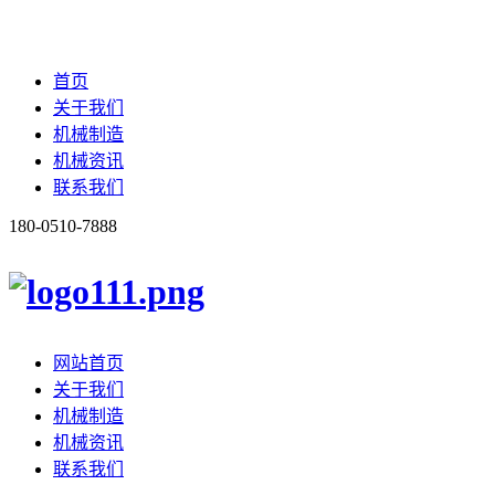
首页
关于我们
机械制造
机械资讯
联系我们
180-0510-7888
网站首页
关于我们
机械制造
机械资讯
联系我们