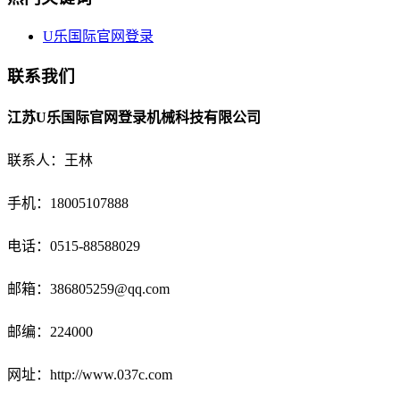
U乐国际官网登录
联系我们
江苏U乐国际官网登录机械科技有限公司
联系人：王林
手机：18005107888
电话：
0515-88588029
邮箱：
386805259@qq.com
邮编：224000
网址：http://www.037c.com