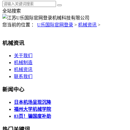
全站搜索
您当前的位置 ：
U乐国际官网登录
>
机械资讯
>
机械资讯
关于我们
机械制造
机械资讯
联系我们
新闻中心
日本机场呈现沉降
福州大学机械学院
83页！骗国度补助
热门关键词