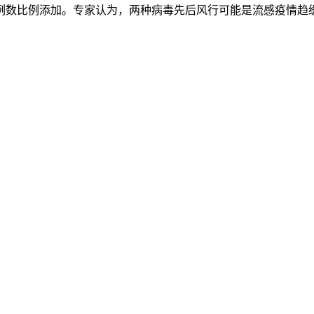
病例数比例添加。专家认为，两种病毒先后风行可能是流感疫情趋