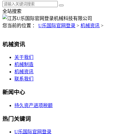
全站搜索
您当前的位置 ：
U乐国际官网登录
>
机械资讯
>
机械资讯
关于我们
机械制造
机械资讯
联系我们
新闻中心
持久资产进项税额
热门关键词
U乐国际官网登录