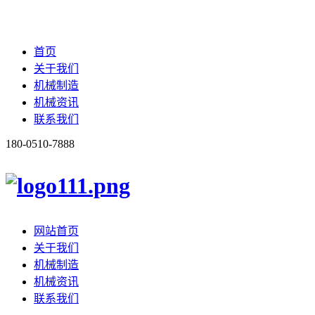
首页
关于我们
机械制造
机械资讯
联系我们
180-0510-7888
网站首页
关于我们
机械制造
机械资讯
联系我们