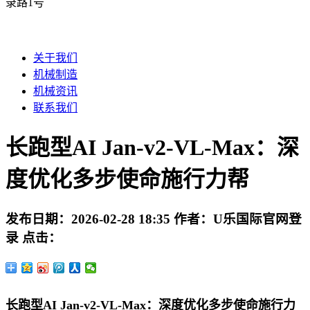
录路1号
关于我们
机械制造
机械资讯
联系我们
长跑型AI Jan-v2-VL-Max：深
度优化多步使命施行力帮
发布日期：
2026-02-28 18:35
作者：
U乐国际官网登
录
点击：
长跑型AI Jan-v2-VL-Max：深度优化多步使命施行力