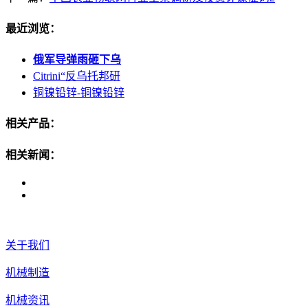
最近浏览：
俄军导弹雨砸下乌
Citrini“反乌托邦研
铜镍铅锌-铜镍铅锌
相关产品：
相关新闻：
关于我们
机械制造
机械资讯