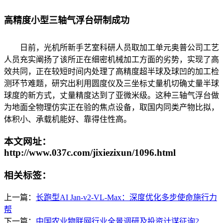
高精度小型三轴气浮台研制成功
日前，光机所新手艺室科研人员取加工单元奥普公司工艺
人员充实阐扬了该所正在细密机械加工方面的劣势，实现了高
效共同，正在较短时间内处理了高精度超半球及球凹的加工检
测环节难题，研究出利用圆度仪及三坐标丈量机切确丈量半球
球度的新方式，丈量精度达到了亚微米级。这种三轴气浮台做
为地面全物理仿实正在验的焦点设备，取国内同类产物比拟，
体积小、承载机能好、靠得住性高。
本文网址：
http://www.037c.com/jixiezixun/1096.html
相关标签：
上一篇：
长跑型AI Jan-v2-VL-Max：深度优化多步使命施行力
帮
下一篇：
中国农业物联网行业全景调研及投资计谋征询2