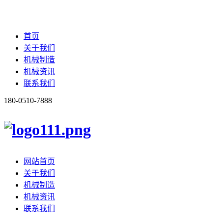
首页
关于我们
机械制造
机械资讯
联系我们
180-0510-7888
网站首页
关于我们
机械制造
机械资讯
联系我们