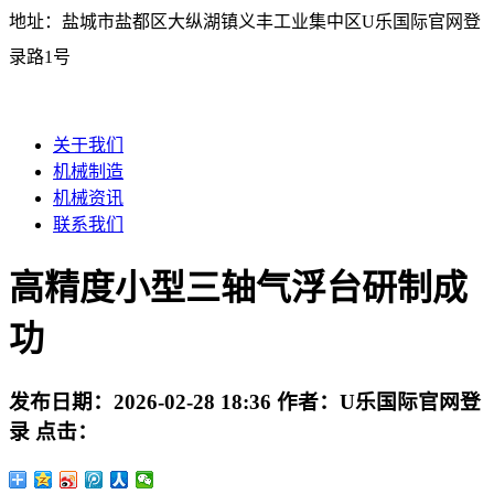
地址：盐城市盐都区大纵湖镇义丰工业集中区U乐国际官网登
录路1号
关于我们
机械制造
机械资讯
联系我们
高精度小型三轴气浮台研制成
功
发布日期：
2026-02-28 18:36
作者：
U乐国际官网登
录
点击：