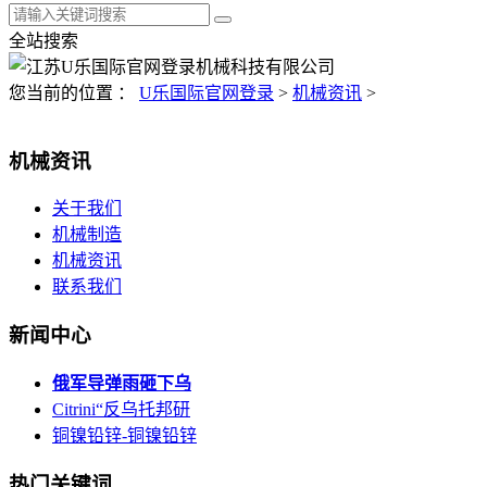
全站搜索
您当前的位置 ：
U乐国际官网登录
>
机械资讯
>
机械资讯
关于我们
机械制造
机械资讯
联系我们
新闻中心
俄军导弹雨砸下乌
Citrini“反乌托邦研
铜镍铅锌-铜镍铅锌
热门关键词