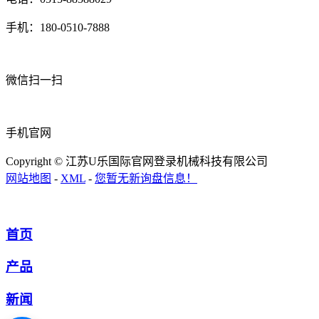
手机：180-0510-7888
微信扫一扫
手机官网
Copyright © 江苏U乐国际官网登录机械科技有限公司
网站地图
-
XML
-
您暂无新询盘信息！
首页
产品
新闻