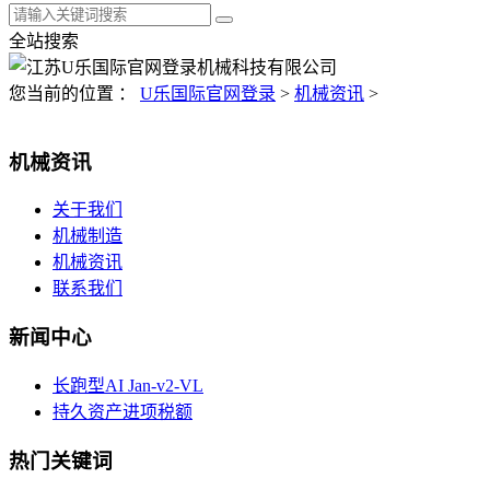
全站搜索
您当前的位置 ：
U乐国际官网登录
>
机械资讯
>
机械资讯
关于我们
机械制造
机械资讯
联系我们
新闻中心
长跑型AI Jan-v2-VL
持久资产进项税额
热门关键词