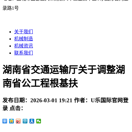
录路1号
关于我们
机械制造
机械资讯
联系我们
湖南省交通运输厅关于调整湖
南省公工程根基扶
发布日期：
2026-03-01 19:21
作者：
U乐国际官网登
录
点击：