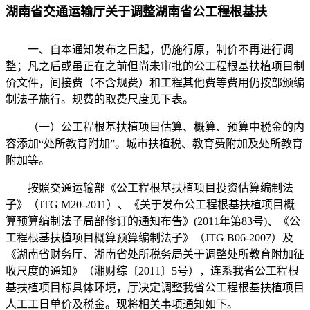
湖南省交通运输厅关于调整湖南省公工程根基扶
一、自本通知发布之日起，仍施行原，制价不再进行调
整；凡之后或虽正在之前但尚未审批的公工程根基扶植项目制
价文件，间接费（不含规费）和工程其他费等费用仍按部颁编
制法子施行。规费的取费尺度见下表。
（一）公工程根基扶植项目估算、概算、预算中税金的内
容添加“处所教育附加”。城市扶植税、教育费附加及处所教育
附加等。
按照交通运输部《公工程根基扶植项目投资估算编制法
子》（JTG M20-2011）、《关于发布公工程根基扶植项目概
算预算编制法子局部修订的通知布告》(2011年第83号)、《公
工程根基扶植项目概算预算编制法子》（JTG B06-2007）及
《湖南省财务厅、湖南省处所税务局关于调整处所教育附加征
收尺度的通知》（湘财综〔2011〕5号），连系我省公工程根
基扶植项目标具体环境，厅决定调整我省公工程根基扶植项目
人工工日单价及税金。现将相关事项通知如下。